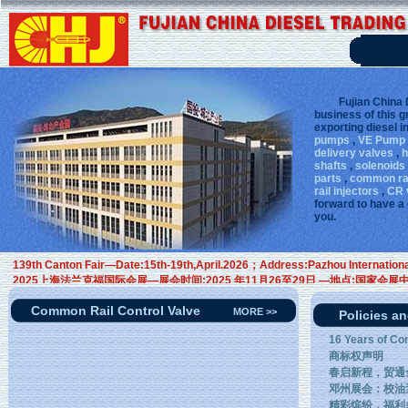
Fujian China Die
business of this 
exporting diesel i
pumps
,
VE Pump 
delivery valves
,
h
shafts
,
solenoids
parts
,
common rai
rail injectors
,
CR 
forward to have a
you.
2026年第139届广交会—参展时间: 2026年4月15日-19日；展览地址: 广州市海珠区
139th Canton Fair—Date:15th-19th,April.2026；Address:Pazhou International
2025上海法兰克福国际会展—展会时间:2025 年11月26至29日 —地点:国家会展中
AMS Automechanika Shanghai—Date: 26–29.11.2025 —Location: National Exh
2025美国拉斯维加斯汽配展 — 参展时间：2025年11月4日-11月6日 — 展览地
Common Rail Control Valve
MORE >>
Policies
AAPEX 2025 — Date: 4 Nov.,-6 Nov., 2025 — Addr: Venetian Expo，201 Sand
16 Years of Co
商标权声明
春启新程，贸通全
邓州展会：校油
精彩缤纷，福利多