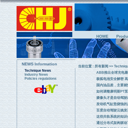
HOME
Produ
NEWS Information
当前位置 :
所有新闻
>>
Techniq
Technique News
ABB推出全球充电
Industry News
Policies regulations
极狐电池安全解密 
国内油品差，主要就
如何调整康明斯PT
摄像头才是自动驾驶感
发动机气缸垫烧蚀的
百度自动驾驶云姚发
这些共轨系统的知识
通过分布式架构驱动