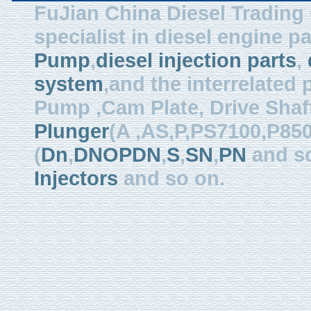
FuJian China Diesel Trading 
specialist in diesel engine 
Pump
,
diesel injection parts
,
system
,and the interrelated
Pump ,Cam Plate, Drive Shaft 
Plunger
(A ,AS,P,PS7100,P850
(
Dn
,
DNOPDN
,
S
,
SN
,
PN
and so
Injectors
and so on.