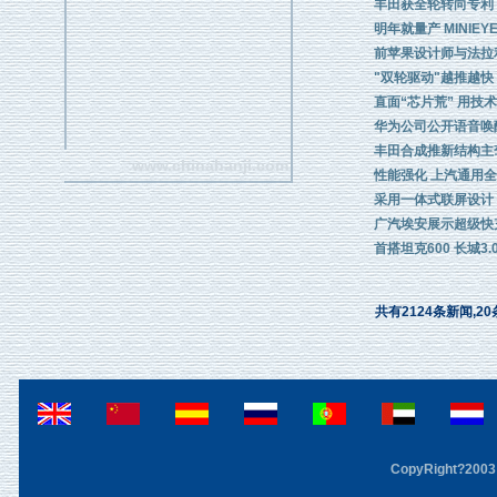
丰田获全轮转向专利
明年就量产 MINIE
前苹果设计师与法拉
"双轮驱动"越推越快
直面“芯片荒” 用技
华为公司公开语音唤
丰田合成推新结构主
www.chinahanji.com
性能强化 上汽通用全
采用一体式联屏设计 
广汽埃安展示超级快
首搭坦克600 长城3.
共有2124条新闻,20
CopyRight?2003 F