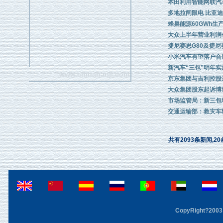
本田利用智能网联汽
多地拉闸限电 比亚
蜂巢能源60GWh生
大众上半年营业利润
捷尼赛思G80及捷尼
小米汽车有望落户合
新汽车“三包”明年实
www.chinahanji.com
京东集团与吉利控股
大众集团股东起诉博
市场监管局：新三包
交通运输部：救灾车
共有2093条新闻,20
CopyRight?2003 F