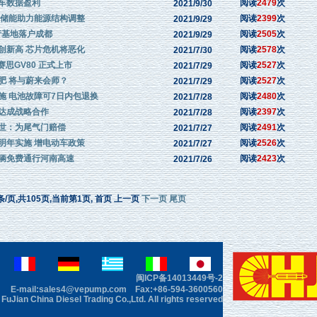
车数据盈利
阅读
2479
次
2021/9/30
迪储能助力能源结构调整
阅读
2399
次
2021/9/29
产基地落户成都
阅读
2505
次
2021/9/29
创新高 芯片危机将恶化
阅读
2578
次
2021/7/30
赛思GV80 正式上市
阅读
2527
次
2021/7/29
肥 将与蔚来会师？
阅读
2527
次
2021/7/29
施 电池故障可7日内包退换
阅读
2480
次
2021/7/28
达成战略合作
阅读
2397
次
2021/7/28
世：为尾气门赔偿
阅读
2491
次
2021/7/27
明年实施 增电动车政策
阅读
2526
次
2021/7/27
辆免费通行河南高速
阅读
2423
次
2021/7/26
条/页,共105页,当前第1页, 首页 上一页
下一页
尾页
闽ICP备14013449号-2
E-mail:sales4@vepump.com Fax:+86-594-3600560
uJian China Diesel Trading Co.,Ltd. All rights reserved