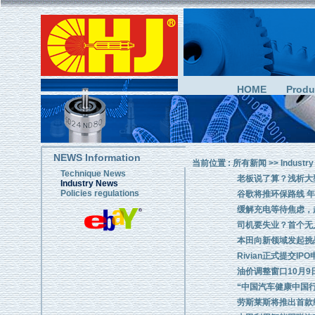
HOME
Produ
NEWS Information
当前位置 :
所有新闻
>>
Industr
Technique News
老板说了算？浅析大
Industry News
Policies regulations
谷歌将推环保路线 年
缓解充电等待焦虑，
司机要失业？首个无
本田向新领域发起挑战
Rivian正式提交IP
油价调整窗口10月9
“中国汽车健康中国
劳斯莱斯将推出首款纯电