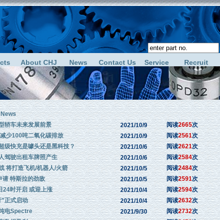
cts
About CHJ
News
Contact Us
Service
Recruit
y News
型轿车未来发展前景
阅读
2665
次
2021/10/9
减少100吨二氧化碳排放
阅读
2561
次
2021/10/9
超级快充是噱头还是黑科技？
阅读
2621
次
2021/10/6
人驾驶出租车牌照产生
阅读
2584
次
2021/10/6
 将打造飞机/机器人/火箭
阅读
2484
次
2021/10/5
O申请 特斯拉的劲敌
阅读
2591
次
2021/10/5
日24时开启 或迎上涨
阅读
2594
次
2021/10/4
行”正式启动
阅读
2632
次
2021/10/4
Spectre
阅读
2732
次
2021/9/30