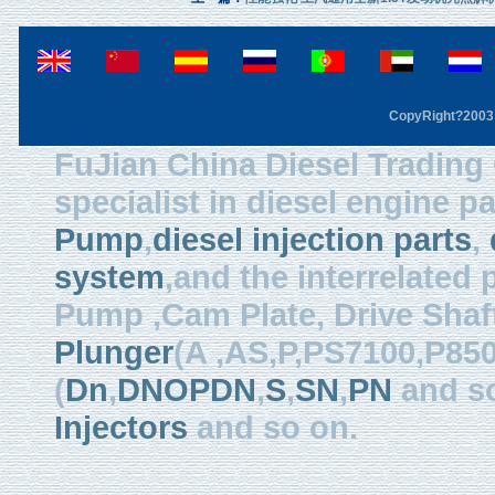
CopyRight?2003 F
FuJian China Diesel Trading 
specialist in diesel engine 
Pump
,
diesel injection parts
,
system
,and the interrelated
Pump ,Cam Plate, Drive Shaft 
Plunger
(A ,AS,P,PS7100,P850
(
Dn
,
DNOPDN
,
S
,
SN
,
PN
and so
Injectors
and so on.