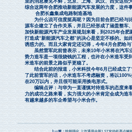
里的消息屡见不鲜，北京、上海、武汉、西安这些大
综合这两年合肥推动新能源汽车发展的力度，这件
合肥长鑫集成电路制造基地
为什么说可信度挺高呢？因为目前合肥已经与比
源车企建立了合作关系，并且已经形成了涵盖整车
加快新能源汽车产业发展规划来看，到2025年合肥
打造成“新能源汽车之都”的决心是坚定不移的。如
诱惑力的。而且大家肯定还记得，今年4月合肥给
虽然雷军此前曾表示，未来10年小米将在汽车业务
势力造车是一项很烧钱的工程，也许在小米造车受到
米造车的前景之路似乎更稳了。
结合此前的报道，小米科技今年6月已经成立了“
了此前雷军的话，小米造车不考虑融资，将以100
在20万以内，并且很可能采用换电形式。
编辑点评：与华为一直谨慎对待造车的态度来看
力的成功之路来看，实力强大的小米肯定会成为造车
有越来越多的车企希望与小米合作。
上一篇：
性能强化 上汽通用全新1.5T发动机亮点解