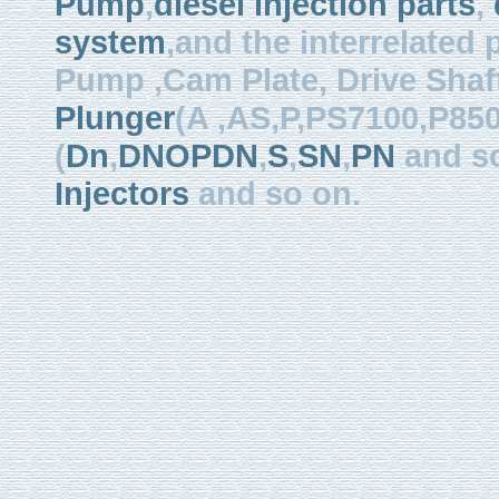
Pump
,
diesel injection parts
,
system
,and the interrelated
Pump ,Cam Plate, Drive Shaft 
Plunger
(A ,AS,P,PS7100,P850
(
Dn
,
DNOPDN
,
S
,
SN
,
PN
and so
Injectors
and so on.