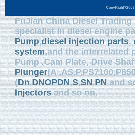
CopyRight?2003 F
FuJian China Diesel Trading 
specialist in diesel engine 
Pump
,
diesel injection parts
,
system
,and the interrelated
Pump ,Cam Plate, Drive Shaft 
Plunger
(A ,AS,P,PS7100,P850
(
Dn
,
DNOPDN
,
S
,
SN
,
PN
and so
Injectors
and so on.