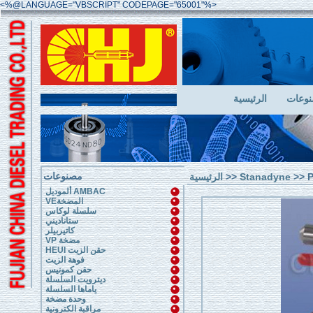
<%@LANGUAGE="VBSCRIPT" CODEPAGE="65001"%>
وعات
الرئيسية
مصنوعات
الرئيسية
>>
Stanadyne
>> P
ألموديل AMBAC
VEالمضخة
سلسلة لوكاس
ستاناديني
كاتيربيلر
VP مضخة
HEUI حقن الزيت
فوهة الزيت
حقن كمونيس
ديترويت السلسلة
ياماها السلسلة
وحدة مضخة
مراقبة الكترونية