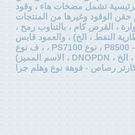
لرئيسية تشمل مضخات هاء ، وقود
 حقن الوقود وغيرها من المنتجات
ارة ، القرص كام ، بالتناوب رمح
رية النفط ، الخ) ، والعمود
قابس (ألف نوع ، من نوع اس
، ف نوع ، PS7100 نوع ، P8500 - نوع ، ميغاواط النوع ، إلخ) ، الخرطوم
(الاسم المميز ، DNOPDN ، ق ، التعطيل ، والسندات الإذنية ، الخ) ، وصمام