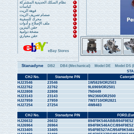
نظام السكك الحديدية المشتركة
كباسات
فوهة الزيت
صصام تصريف الزيت
محرك للسفينة
ملف الإصلاح و أدوات
حقن البنزين
مضخة دوامية
حقن معياري
eBay Stores
www.chinahanji.com
Stanadyne
DB2
DB4 (Mechanical)
Model DE
Model DS (
STA
CHJ No.
Stanadyne P/N
Caterpil
HJ23546
23546
1W5829/OR2503
HJ22762
22762
9L6969/OR2501
HJ22808
22808
7N0449
HJ23143
23143
9N2366/OR2500
HJ27959
27959
7W3710/OR2821
HJ27254
27254
4W8483
CHJ No.
Stanadyne P/N
FORD,Eur
HJ26632
26632
894F9K546ABB/894F9E5
HJ26964
26964
894F9K546ACC/894F9E5
HJ33405
33405
954F9E527AC/954F9K546