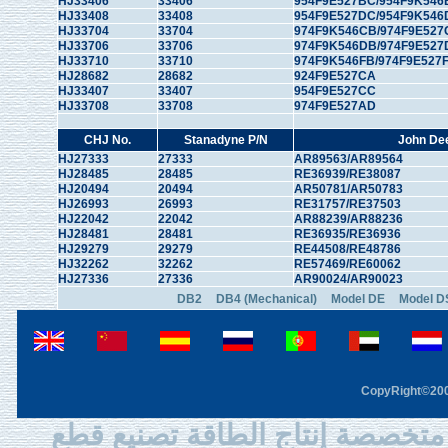
HJ33406
33406
954F9E527BC/954F9K546
HJ33408
33408
954F9E527DC/954F9K546
HJ33704
33704
974F9K546CB/974F9E527
HJ33706
33706
974F9K546DB/974F9E527
HJ33710
33710
974F9K546FB/974F9E527
HJ28682
28682
924F9E527CA
HJ33407
33407
954F9E527CC
HJ33708
33708
974F9E527AD
CHJ No.
Stanadyne P/N
John De
HJ27333
27333
AR89563/AR89564
HJ28485
28485
RE36939/RE38087
HJ20494
20494
AR50781/AR50783
HJ26993
26993
RE31757/RE37503
HJ22042
22042
AR88239/AR88236
HJ28481
28481
RE36935/RE36936
HJ29279
29279
RE44508/RE48786
HJ32262
32262
RE57469/RE60062
HJ27336
27336
AR90024/AR90023
DB2
DB4 (Mechanical)
Model DE
Model DS
CopyRight©2003
متخصصة إنتاج الطاقة تصنيع قطع