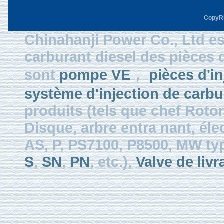
CopyRi
Chinahanji Power Co., Ltd es
carburant diesel des pièces
sont
pompe VE
，
pièces d'in
système d'injection de carbu
produits (tels que chef Roto
Disque, arbre entra nant, éle
AS, P, PS7100, P8500, MW typ
S
,
SN
,
PN
, etc.),
Valve de livr