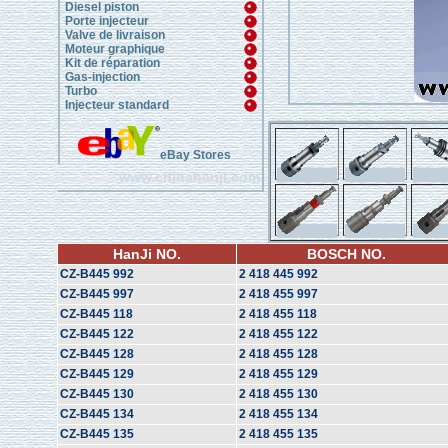
Diesel piston
Porte injecteur
Valve de livraison
Moteur graphique
Kit de réparation
Gas-injection
Turbo
Injecteur standard
eBay Stores
www.chinahanji.com
HanJi NO.
BOSCH NO.
CZ-B445 992
2 418 445 992
CZ-B445 997
2 418 455 997
CZ-B445 118
2 418 455 118
CZ-B445 122
2 418 455 122
CZ-B445 128
2 418 455 128
CZ-B445 129
2 418 455 129
CZ-B445 130
2 418 455 130
CZ-B445 134
2 418 455 134
CZ-B445 135
2 418 455 135