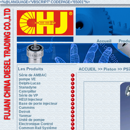
<%@LANGUAGE="VBSCRIPT" CODEPAGE="65001"%>
Accueil
Produ
Les Produits
ACCUEIL
>>
Piston
>> PS
Série de AMBAC
pompe VE
Delphi-Lucas
Stanadyne
Caterpillar
Série de VP
HEUI Injecteur
Base de porte injecteur
Cummins
Detroit
Yanmar
Unité de pompe
Electronique Control
Common Rail Système