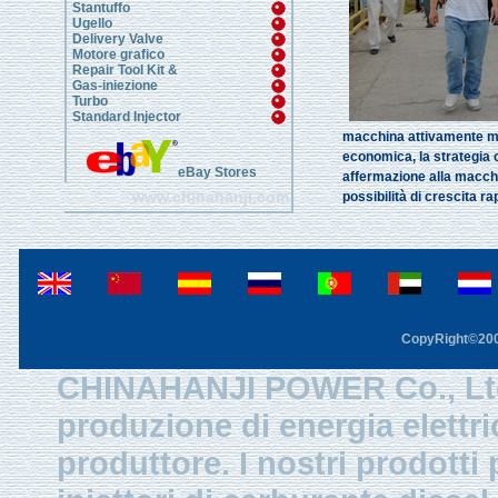
Stantuffo
Ugello
Delivery Valve
Motore grafico
Repair Tool Kit &
Gas-iniezione
Turbo
Standard Injector
macchina attivamente migl
economica, la strategia c
eBay Stores
affermazione alla macch
www.chinahanji.com
possibilità di crescita 
CopyRight©2003
CHINAHANJI POWER Co., Ltd.
produzione di energia elettri
produttore. I nostri prodotti