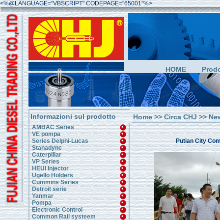
<%@LANGUAGE="VBSCRIPT" CODEPAGE="65001"%>
HOME
Prodo
Informazioni sul prodotto
Home
>>
Circa CHJ
>> Ne
AMBAC Series
VE pompa
Putian City Com
Series Delphi-Lucas
Stanadyne
Caterpillar
VP Series
HEUI Injector
Ugello Holders
Cummins Series
Detroit serie
Yanmar
Pompa
Electronic Control
Common Rail systeem