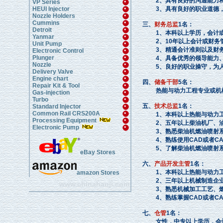
2、具有良好的沟通能力和
VP Series
HEUI Injector
3、具有良好的职业道德，
Nozzle Holders
Cummins
三、
财务总监
1名：
Detroit
1、本科以上学历，会计或
Yanmar
2、10年以上会计或财务管
Unit Pump
3、精通会计准则以及财务
Electronic Control
Plunger
4、具备优秀的领导能力、
Nozzle
5、良好的职业操守，为人
Delivery Valve
Engine chart
四、
储备干部
5名：
Repair Kit & Tool
热能与动力工程专业或机械相
Gas-injection
Turbo
五、
技术总监
1名：
Standard Injector
Common Rail CRS200A
1、本科以上热能与动力工
Processing Equipment
2、五年以上柴油机厂、油
Electronic Pump
3、熟悉柴油机燃油喷射系统
4、熟练使用CAD或者CAXA
5、了解柴油机燃油喷射系统
eBay Stores
六、
产品开发主管
1名：
1、本科以上热能与动力工
amazon Stores
2、三年以上机械制造企业
www.chinahanji.com
3、熟悉机械加工工艺、燃
4、熟练掌握CAD或者CAXA
七、
仓管
1名：
女性，中专以上学历，会计、