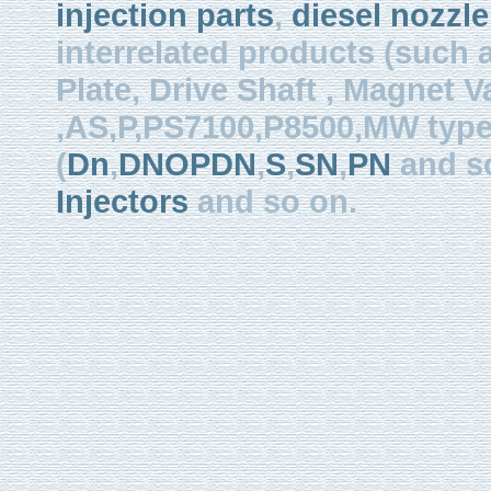
injection parts
,
diesel nozzle
interrelated products (such
Plate, Drive Shaft , Magnet Val
,AS,P,PS7100,P8500,MW type, 
(
Dn
,
DNOPDN
,
S
,
SN
,
PN
and so
Injectors
and so on.