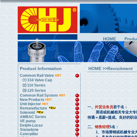
HOME
Produ
Product Information
HOME
>>Recruitment
Common Rail Valve
⑴ 334 Valve Cap
⑵ 110 Series
⑶ 120 Series
Common Rail System
New Products
Unit Injector
一、
外贸业务员
若干名：
Remanufacture
英语或机械相关专业大专以
Solenoid
AMBAC Series
待遇＝底薪+提成。良好的职业
VE pump
Delphi-Lucas
二、
销售经理
5名：
Stanadyne
1、市场营销或机械专业大
Caterpillar