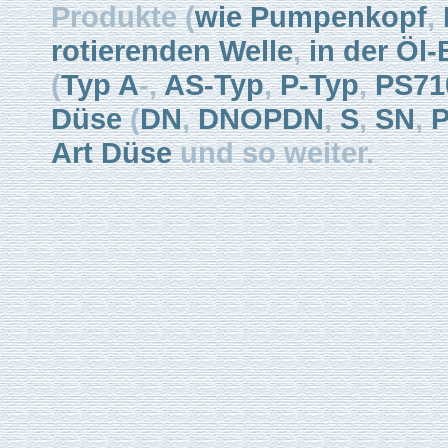
Produkte (
wie Pumpenkopf
,
rotierenden Welle
,
in der Öl-
(
Typ A
-,
AS-Typ
,
P-Typ
,
PS71
Düse
(
DN
,
DNOPDN
,
S
,
SN
,
Art Düse
und so weiter.