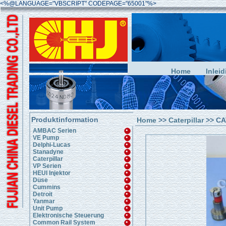
<%@LANGUAGE="VBSCRIPT" CODEPAGE="65001"%>
Home
Inleid
Produktinformation
Home
>>
Caterpillar
>> CA
AMBAC Serien
VE Pump
Delphi-Lucas
Stanadyne
Caterpillar
VP Serien
HEUI Injektor
Düse
Cummins
Detroit
Yanmar
Unit Pump
Elektronische Steuerung
Common Rail System