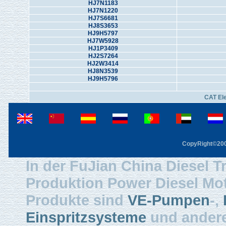
HJ7N1183
HJ7N1220
HJ7S6681
HJ8S3653
HJ9H5797
HJ7W5928
HJ1P3409
HJ2S7264
HJ2W3414
HJ8N3539
HJ9H5796
CAT El
CopyRight©2003
In der FuJian China Diesel Tr
Produktion Power Diesel Mot
Produkte sind
VE-Pumpen
-,
Einspritzsysteme
und ander