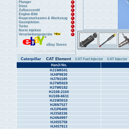
Plunger
Düse
Zuflussventil
Engine-Bild
Reparaturkasten & Werkzeug
Gasinjektion
Turbo
Norm injektor
Verarbeitungsgeräte
eBay Stores
www.chinahanji.com
Caterpillar
CAT Element
CAT Fuel Injector
CAT Injector
HanJi No.
HJ1W6541
HJ4P9830
HJ7N1185
HJ7W5929
HJ7W0182
HJ108-2104
HJ108-6631
HJ1W3010
HJ6N7527
HJ1P6400
HJ3S8336
HJ4N4997
HJ4S5758
HJ4S7913