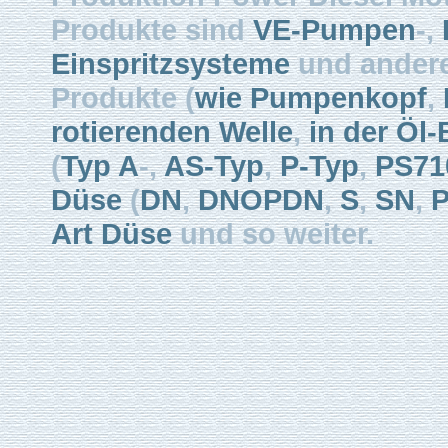
Produkte sind
VE-Pumpen
-,
Einspritzsysteme
und ander
Produkte (
wie Pumpenkopf
,
rotierenden Welle
,
in der Öl-
(
Typ A
-,
AS-Typ
,
P-Typ
,
PS71
Düse
(
DN
,
DNOPDN
,
S
,
SN
,
Art Düse
und so weiter.