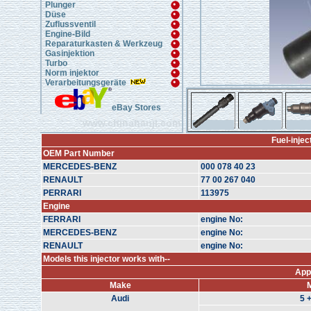
Plunger
Düse
Zuflussventil
Engine-Bild
Reparaturkasten & Werkzeug
Gasinjektion
Turbo
Norm injektor
Verarbeitungsgeräte
eBay Stores
www.chinahanji.com
Fuel-injec
OEM Part Number
MERCEDES-BENZ
000 078 40 23
RENAULT
77 00 267 040
PERRARI
113975
Engine
FERRARI
engine No:
MERCEDES-BENZ
engine No:
RENAULT
engine No:
Models this injector works with--
App
Make
Audi
5 