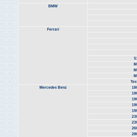
BMW
Ferrari
5
M
M
M
Tes
Mercedes Benz
18
19
19
19
19
23
23
26
28