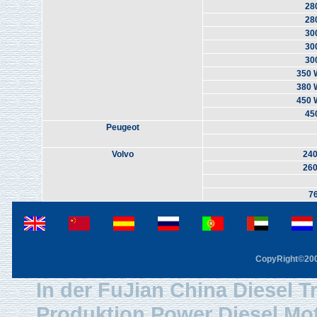
28
28
30
30
30
350 
380 
450 
45
Peugeot
Volvo
240
260
7
CopyRight©2003
In der FuJian China Diesel Tr
Produktion Power Diesel Mot