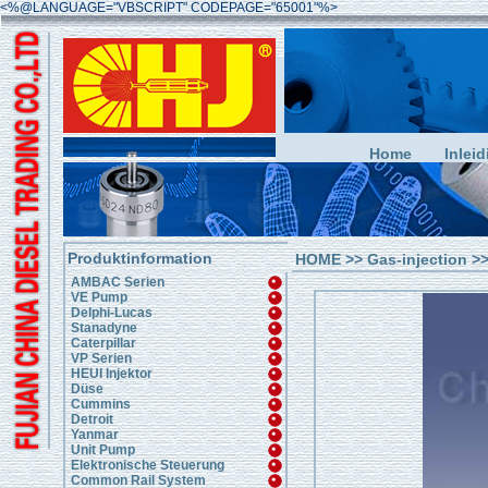
<%@LANGUAGE="VBSCRIPT" CODEPAGE="65001"%>
Home
Inleid
Produktinformation
HOME
>>
Gas-injection
>>
AMBAC Serien
VE Pump
Delphi-Lucas
Stanadyne
Caterpillar
VP Serien
HEUI Injektor
Düse
Cummins
Detroit
Yanmar
Unit Pump
Elektronische Steuerung
Common Rail System