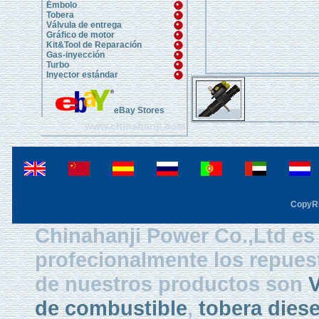
Émbolo
Tobera
Válvula de entrega
Gráfico de motor
Kit&Tool de Reparación
Gas-inyección
Turbo
Inyector estándar
eBay Stores
www.chinahanji.com
CopyRi
Chinahanji Power Co.,Ltd es 
profecionalmente los repues
de nuestros productos son
V
de combustible
,
tobera diese