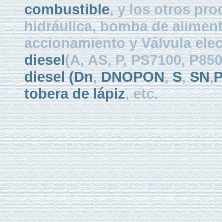
combustible
, y los otros pr
hidráulica, bomba de aliment
accionamiento y Válvula elec
diesel
(A, AS, P, PS7100, P8
diesel
(Dn
,
DNOPON
,
S
,
SN
,
tobera de lápiz
, etc.