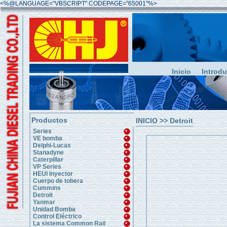
<%@LANGUAGE="VBSCRIPT" CODEPAGE="65001"%>
Inicio
Introd
Productos
INICIO
>>
Detroit
Series
VE bomba
Delphi-Lucas
Stanadyne
Caterpillar
VP Series
HEUI Inyector
Cuerpo de tobera
Cummins
Detroit
Yanmar
Unidad Bomba
Control Eléctrico
La sistema Common Rail