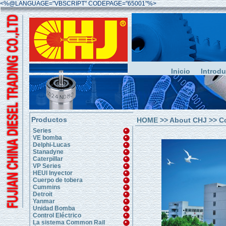
<%@LANGUAGE="VBSCRIPT" CODEPAGE="65001"%>
Inicio
Introd
Productos
HOME
>> About CHJ >> C
Series
VE bomba
Delphi-Lucas
Stanadyne
Caterpillar
VP Series
HEUI Inyector
Cuerpo de tobera
Cummins
Detroit
Yanmar
Unidad Bomba
Control Eléctrico
La sistema Common Rail