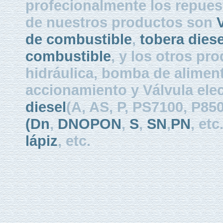
profecionalmente los repues
de nuestros productos son
V
de combustible
,
tobera diese
combustible
, y los otros pr
hidráulica, bomba de aliment
accionamiento y Válvula ele
diesel
(A, AS, P, PS7100, P8
(Dn
,
DNOPON
,
S
,
SN
,
PN
, etc
lápiz
, etc.