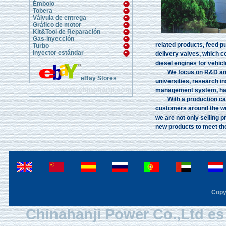
Émbolo
Tobera
Válvula de entrega
Gráfico de motor
Kit&Tool de Reparación
Gas-inyección
related products, feed p
Turbo
Inyector estándar
delivery valves, which c
diesel engines for vehicl
We focus on R&D and qua
eBay Stores
universities, research i
www.chinahanji.com
management system, have
With a production capac
customers around the wor
we are not only selling p
new products to meet th
Copy
Chinahanji Power Co.,Ltd es 