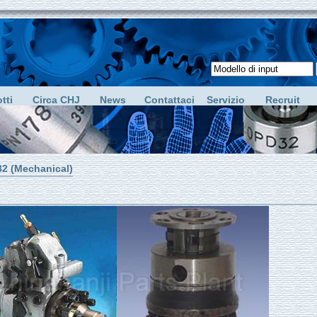
tti
Circa CHJ
News
Contattaci
Servizio
Recruit
2 (Mechanical)