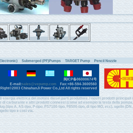
Electronic)
Submerged (PF)Pumps
TARGET Pump
Pencil Nozzle
闽ICP备06000674号
E-mail:
sales@vepump.com
Fax:+86-594-3600560
Right©2003 ChinahanJi Power Co.,Ltd All rights reserved
ergia elettrica del motore diesel parti produttore. I nostri prodotti principali
ione di carburante e altri prodotti connessi (come ad esempio la testa della pomp
ug (tipo A, AS-tipo, P-tipo, PS7100-tipo, P8500-tipo, di tipo MO, ecc), ugello (DN,
ello tipo e così via.