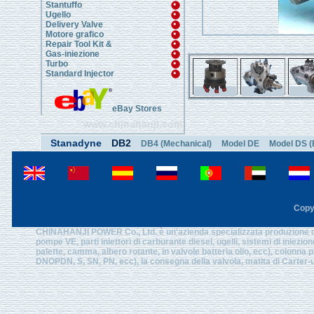
Stantuffo
Ugello
Delivery Valve
Motore grafico
Repair Tool Kit &
Gas-iniezione
Turbo
Standard Injector
eBay Stores
www.chinahanji.com
Stanadyne
DB2
DB4 (Mechanical)
Model DE
Model DS (
Copy
CHINAHANJI POWER Co., Ltd. è un'azienda specializzata produzione di en
pompe VE, parti iniettori di carburante diesel, ugelli, sistemi di iniez
palette, camma, albero rotante, in valvole batteria olio, ecc), colonna pl
DNOPDN, S, SN, PN, ecc), la consegna della valvola, matita di Carter-ug