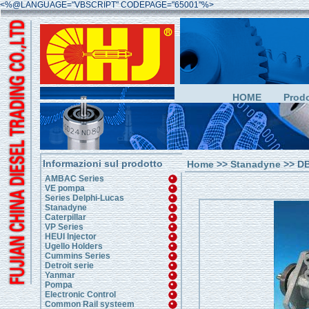
<%@LANGUAGE="VBSCRIPT" CODEPAGE="65001"%>
HOME
Prodo
Informazioni sul prodotto
Home
>>
Stanadyne
>> DB
AMBAC Series
VE pompa
Series Delphi-Lucas
Stanadyne
Caterpillar
VP Series
HEUI Injector
Ugello Holders
Cummins Series
Detroit serie
Yanmar
Pompa
Electronic Control
Common Rail systeem