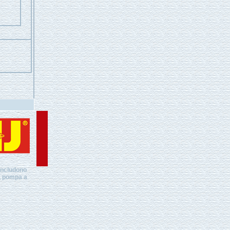
 includono
a, pompa a