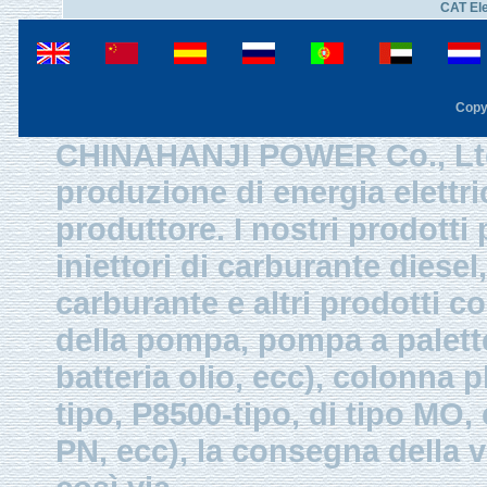
CAT El
Copy
CHINAHANJI POWER Co., Ltd.
produzione di energia elettri
produttore. I nostri prodotti
iniettori di carburante diesel,
carburante e altri prodotti 
della pompa, pompa a palette
batteria olio, ecc), colonna p
tipo, P8500-tipo, di tipo MO
PN, ecc), la consegna della v