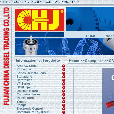
<%@LANGUAGE="VBSCRIPT" CODEPAGE="65001"%>
HOME
Prodo
Informazioni sul prodotto
Home
>>
Caterpillar
>> CAT
AMBAC Series
VE pompa
Series Delphi-Lucas
Stanadyne
Caterpillar
VP Series
HEUI Injector
Ugello Holders
Cummins Series
Detroit serie
Yanmar
Pompa
Electronic Control
Common Rail systeem