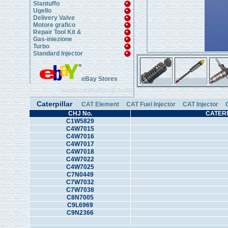
Stantuffo
Ugello
Delivery Valve
Motore grafico
Repair Tool Kit &
Gas-iniezione
Turbo
Standard Injector
eBay Stores
www.chinahanji.com
Caterpillar
CAT Element
CAT Fuel Injector
CAT Injector
CHJ No.
CATER
C1W5829
C4W7015
C4W7016
C4W7017
C4W7018
C4W7022
C4W7025
C7N0449
C7W7032
C7W7038
C8N7005
C9L6969
C9N2366