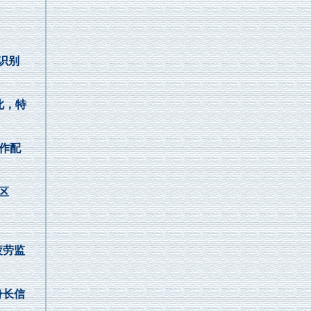
识别
此，特
作配
区
疲劳监
身长信