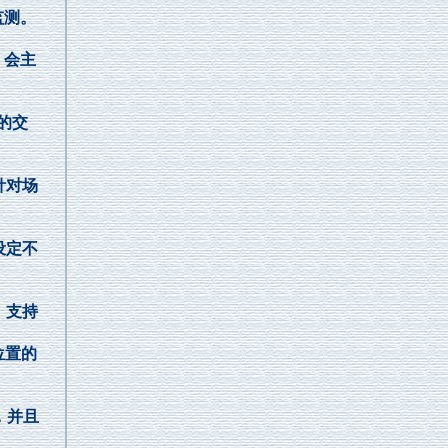
监测。
，会主
。
的交
针对场
设定不
、支持
位置的
，并且