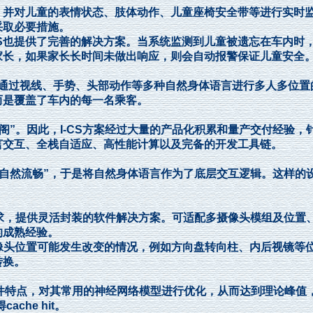
并对儿童的表情状态、肢体动作、儿童座椅安全带等进行实时
采取必要措施。
S也提供了完善的解决方案。当系统监测到儿童被遗忘在车内时
家长，如果家长长时间未做出响应，则会自动报警保证儿童安全
通过视线、手势、头部动作等多种自然身体语言进行多人多位置
而是覆盖了车内的每一名乘客。
阁”。因此，I-CS方案经过大量的产品化积累和量产交付经验，
言交互、全栈自适应、高性能计算以及完备的开发工具链。
样自然流畅”，于是将自然身体语言作为了底层交互逻辑。这样的
求，提供灵活封装的软件解决方案。可适配多摄像头模组及位置
的成熟经验。
针对摄像头位置可能发生改变的情况，例如方向盘转向柱、内后视镜等
转换。
据硬件特点，对其常用的神经网络模型进行优化，从而达到理论峰值
he hit。