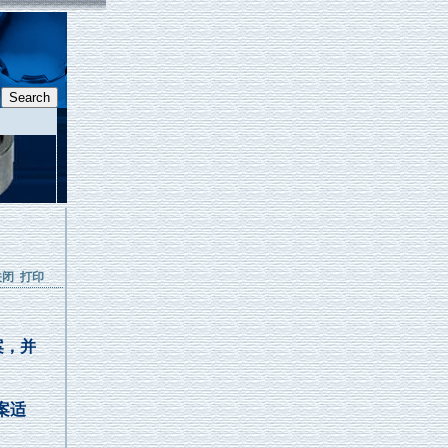
关闭
打印
案，并
案适