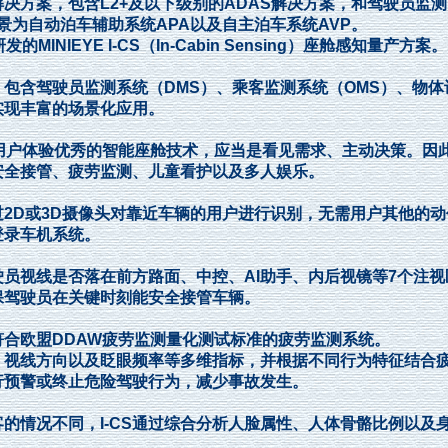
方案，包含L2+及以下级别的ADAS解决方案，和驾驶员监测
景为自动泊车辅助系统APA以及自主泊车系统AVP。
IEYE I-CS（In-Cabin Sensing）座舱感知量产方案。
包含驾驶员监测系统（DMS）、乘客监测系统（OMS）、物体
实现丰富的场景化应用。
用户体验优秀的智能座舱技术，应当是看见需求、主动决策。因
安全接管、疲劳监测、儿童看护以及多人娱乐。
2D或3D摄像头对靠近车辆的用户进行识别，无需用户其他的动
登录车机系统。
员视线是否落在前方路面、中控、AI助手、内后视镜等7个注视
保驾驶员在关键时刻能安全接管车辆。
合欧盟DDAW疲劳监测量化测试标准的疲劳监测系统。
视线方向以及眨眼频率等多维指标，并根据不同行为特征结合
行预警或终止危险驾驶行为，减少事故发生。
情况不同，I-CS通过综合分析人脸属性、人体骨骼比例以及