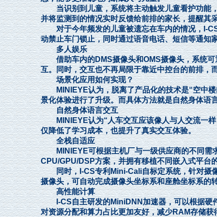
当识别到儿童，系统将主动触发儿童看护功能，
并将监测到的情况实时反馈给前排的家长，提醒其
对于今年频发的儿童被遗忘在车内的情况，I-C
动禁止车门锁止，同时通过语音电话、短信等通知
多人娱乐
借助车内的DMS摄像头和OMS摄像头，系统可
互。同时，交互也不再局限于靠近中控台的前排，
场景化应用如何实现？
MINIEYE认为，脱离了产品化的技术是“空中楼
景化体验进行了升级。而具体方法就是自然身体语
自然身体语言交互
MINIEYE认为“人车交互应该像人与人交流一
仅降低了学习成本，也提升了真实交互体验。
全栈自适应
MINIEYE可根据主机厂与一级供应商的不同需
CPU/GPU/DSP方案，并拥有移植不同嵌入式平台
同时，I-CS专利Mini-Cali自标定系统，
摄像头，可自动完成摄像头坐标系和座舱坐标系的
高性能计算
I-CS自主研发的MiniDNN加速器，可以根
对资源分配和算力占比更加友好，减少RAM存储获得cac