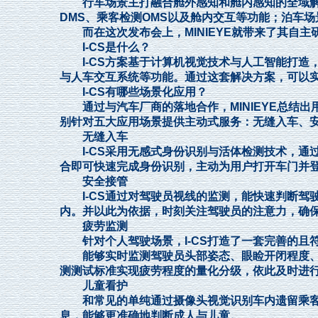
行车场景主打融合舱外感知和舱内感知的全域解决
DMS、乘客检测OMS以及舱内交互等功能；泊车场
而在这次发布会上，MINIEYE就带来了其自主研发的MIN
I-CS是什么？
I-CS方案基于计算机视觉技术与人工智能打造，
与人车交互系统等功能。通过这套解决方案，可以
I-CS有哪些场景化应用？
通过与汽车厂商的落地合作，MINIEYE总结出
别针对五大应用场景提供主动式服务：无缝入车、
无缝入车
I-CS采用无感式身份识别与活体检测技术，通过
合即可快速完成身份识别，主动为用户打开车门并
安全接管
I-CS通过对驾驶员视线的监测，能快速判断驾驶
内。并以此为依据，时刻关注驾驶员的注意力，确
疲劳监测
针对个人驾驶场景，I-CS打造了一套完善的且符
能够实时监测驾驶员头部姿态、眼睑开闭程度、
测测试标准实现疲劳程度的量化分级，依此及时进
儿童看护
和常见的单纯通过摄像头视觉识别车内遗留乘客的
息，能够更准确地判断成人与儿童。