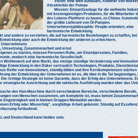
Vision: eine Welt aufbauen, Anbieter von Marke
Attraktivität der Pumpe
Mission: Einspritzanlage für die weltweite Indus
mit kostengünstigen Produkten, für die Mitarbeiter 
des Lebens-Plattform zu bauen, zu Chinas Automobi
der größte Lieferant von Öl-Pumpen.
Unternehmensphilosophie: People-orientiert, eine
harmonische Entwicklung.
und andere zu verstehen, die auf harmonische Beziehungen zu schaffen, bei
Entwicklung aber auch die Entwicklung der anderen zu erleichtern.
s Unternehmens
Umsetzung, Zusammenarbeit und ernst
genen zu starten, müssen Personen Ruhe, um Einzelpersonen, Familien,
onie, wodurch eine harmonische Gesellschaft.
gen Wettbewerb auf dem Markt, das einzige ständige Veränderung und Innovatio
ltige Entwicklung in den Düker vertraulich Technologien, Produkte, Dienstleist
ze Reihe von Innovationen, ständig bilden und ihre Kernkompetenzen stärken
rung der Entwicklung der Unternehmen ist es, die Idee in die Tat begünstigen, i
.
Die richtige Strategie ist keine Garantie, dass der Erfolg des Unternehmens.
E
 strategische Ausrichtung und die taktische Ausführung wurden über das U
sache des Han-Maschine durch verschiedene Bereiche, verschiedene Berufe, 
hrungen von Menschen zusammen, um komplette ist, muss betont Zusammenarb
e Engstirnigkeit und in kleinen Gruppen Mentalität werden.
mmen Erfolg oder Misserfolg", sorgfältige Arbeit geleistet.
Ständig auf Exzellenz
fassung fortlaufend.
l, und Deutschland kann beides sein.