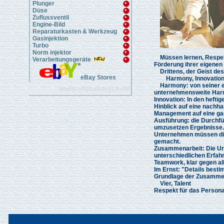
Plunger
Düse
Zuflussventil
Engine-Bild
Reparaturkasten & Werkzeug
Gasinjektion
Turbo
Norm injektor
Müssen lernen, Respekt 
Verarbeitungsgeräte
Förderung ihrer eigenen 
Drittens, der Geist de
eBay Stores
Harmony, Innovation, 
Harmony: von seiner ei
www.chinahanji.com
unternehmensweite Harm
Innovation: In den hefti
Hinblick auf eine nachha
Management auf eine gan
Ausführung: die Durchfüh
umzusetzen Ergebnisse
Unternehmen müssen die
gemacht.
Zusammenarbeit: Die Ur
unterschiedlichen Erfa
Teamwork, klar gegen all
Im Ernst: "Details besti
Grundlage der Zusammen
Vier
, Talent
Respekt für das Persona