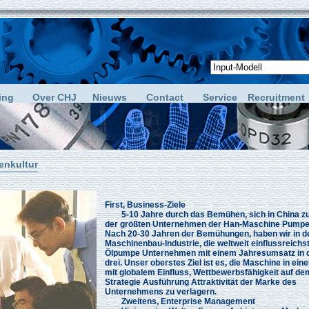
ing
Over CHJ
Nieuws
Contact
Service
Recruitment
enkultur
First, Business-Ziele
5-10 Jahre durch das Bemühen, sich in China zu
der größten Unternehmen der Han-Maschine Pumpe
Nach 20-30 Jahren der Bemühungen, haben wir in d
Maschinenbau-Industrie, die weltweit einflussreich
Ölpumpe Unternehmen mit einem Jahresumsatz in d
drei.
Unser oberstes Ziel ist es, die Maschine in ein
mit globalem Einfluss, Wettbewerbsfähigkeit auf de
Strategie Ausführung Attraktivität der Marke des
Unternehmens zu verlagern.
Zweitens, Enterprise Management