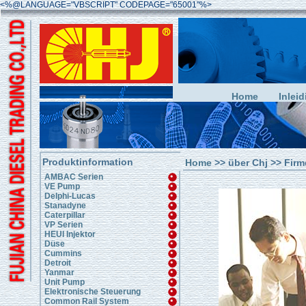
<%@LANGUAGE="VBSCRIPT" CODEPAGE="65001"%>
Home
Inleid
Produktinformation
Home
>> über Chj >> Firm
AMBAC Serien
VE Pump
Delphi-Lucas
Stanadyne
Caterpillar
VP Serien
HEUI Injektor
Düse
Cummins
Detroit
Yanmar
Unit Pump
Elektronische Steuerung
Common Rail System