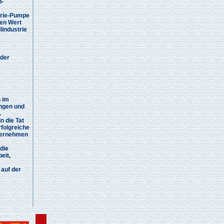
n-
trie-Pumpe
den Wert
lindustrie
 der
n im
ungen und
.
n die Tat
rfolgreiche
nternehmen
die
eit,
 auf der