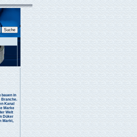
 bauen in
 Branche.
en Kanal
ste Marke
er Welt
en Düker
m Markt,