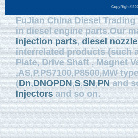
CopyRight©2003
FuJian China Diesel Trading 
in diesel engine parts.Our m
injection parts
,
diesel nozzle
interrelated products (such
Plate, Drive Shaft , Magnet Val
,AS,P,PS7100,P8500,MW type, 
(
Dn
,
DNOPDN
,
S
,
SN
,
PN
and so
Injectors
and so on.