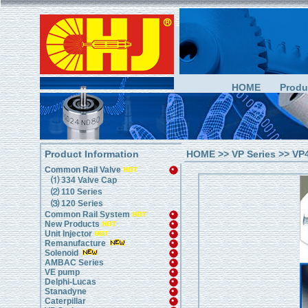
HOME
Produ
Product Information
HOME
>>
VP Series
>> VP
Common Rail Valve
⑴ 334 Valve Cap
⑵ 110 Series
⑶ 120 Series
Common Rail System
New Products
Unit Injector
Remanufacture
Solenoid
AMBAC Series
VE pump
Delphi-Lucas
Stanadyne
Caterpillar