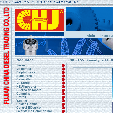
<%@LANGUAGE="VBSCRIPT" CODEPAGE="65001"%>
Inicio
Introd
Productos
INICIO
>>
Stanadyne
>> D
Series
VE bomba
Delphi-Lucas
Stanadyne
Caterpillar
VP Series
HEUI Inyector
Cuerpo de tobera
Cummins
Detroit
Yanmar
Unidad Bomba
Control Eléctrico
La sistema Common Rail