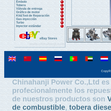
Émbolo
Tobera
Válvula de entrega
Gráfico de motor
Kit&Tool de Reparación
Gas-inyección
Turbo
Inyector estándar
eBay Stores
www.chinahanji.com
CopyRi
Chinahanji Power Co.,Ltd es 
profecionalmente los repues
de nuestros productos son
V
de combustible
,
tobera diese