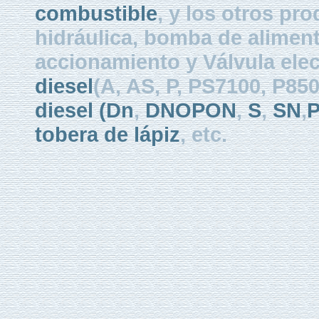
combustible
, y los otros pr
hidráulica, bomba de aliment
accionamiento y Válvula elec
diesel
(A, AS, P, PS7100, P8
diesel
(Dn
,
DNOPON
,
S
,
SN
,
tobera de lápiz
, etc.