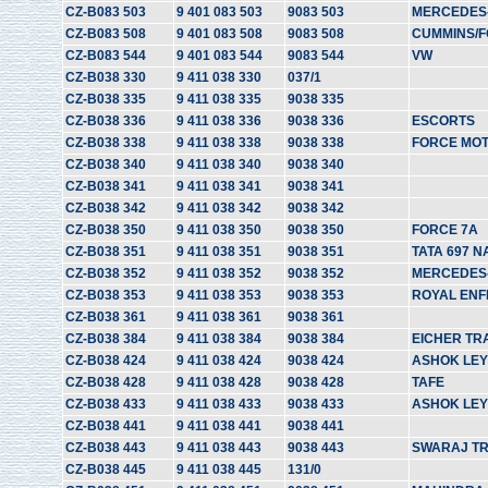
CZ-B083 503
9 401 083 503
9083 503
MERCEDES
CZ-B083 508
9 401 083 508
9083 508
CUMMINS/
CZ-B083 544
9 401 083 544
9083 544
VW
CZ-B038 330
9 411 038 330
037/1
CZ-B038 335
9 411 038 335
9038 335
CZ-B038 336
9 411 038 336
9038 336
ESCORTS
CZ-B038 338
9 411 038 338
9038 338
FORCE MO
CZ-B038 340
9 411 038 340
9038 340
CZ-B038 341
9 411 038 341
9038 341
CZ-B038 342
9 411 038 342
9038 342
CZ-B038 350
9 411 038 350
9038 350
FORCE 7A
CZ-B038 351
9 411 038 351
9038 351
TATA 697 N
CZ-B038 352
9 411 038 352
9038 352
MERCEDES
CZ-B038 353
9 411 038 353
9038 353
ROYAL ENF
CZ-B038 361
9 411 038 361
9038 361
CZ-B038 384
9 411 038 384
9038 384
EICHER TR
CZ-B038 424
9 411 038 424
9038 424
ASHOK LE
CZ-B038 428
9 411 038 428
9038 428
TAFE
CZ-B038 433
9 411 038 433
9038 433
ASHOK LE
CZ-B038 441
9 411 038 441
9038 441
CZ-B038 443
9 411 038 443
9038 443
SWARAJ T
CZ-B038 445
9 411 038 445
131/0