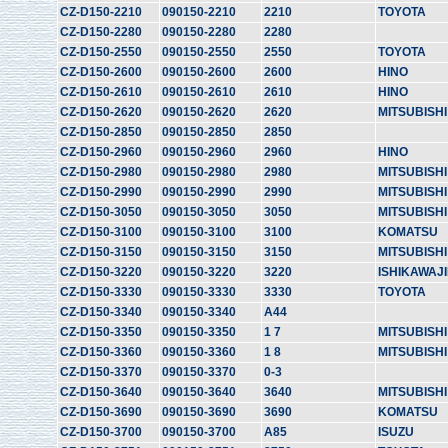
CZ-D150-2210
090150-2210
2210
TOYOTA
CZ-D150-2280
090150-2280
2280
CZ-D150-2550
090150-2550
2550
TOYOTA
CZ-D150-2600
090150-2600
2600
HINO
CZ-D150-2610
090150-2610
2610
HINO
CZ-D150-2620
090150-2620
2620
MITSUBISH
CZ-D150-2850
090150-2850
2850
CZ-D150-2960
090150-2960
2960
HINO
CZ-D150-2980
090150-2980
2980
MITSUBISHI
CZ-D150-2990
090150-2990
2990
MITSUBISHI
CZ-D150-3050
090150-3050
3050
MITSUBISH
CZ-D150-3100
090150-3100
3100
KOMATSU
CZ-D150-3150
090150-3150
3150
MITSUBISH
CZ-D150-3220
090150-3220
3220
ISHIKAWAJ
CZ-D150-3330
090150-3330
3330
TOYOTA
CZ-D150-3340
090150-3340
A44
CZ-D150-3350
090150-3350
1 7
MITSUBISH
CZ-D150-3360
090150-3360
1 8
MITSUBISH
CZ-D150-3370
090150-3370
0-3
CZ-D150-3640
090150-3640
3640
MITSUBISH
CZ-D150-3690
090150-3690
3690
KOMATSU
CZ-D150-3700
090150-3700
A85
ISUZU