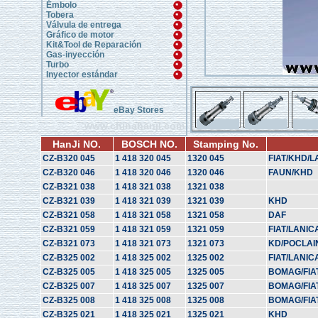
Émbolo
Tobera
Válvula de entrega
Gráfico de motor
Kit&Tool de Reparación
Gas-inyección
Turbo
Inyector estándar
eBay Stores
www.chinahanji.com
HanJi NO.
BOSCH NO.
Stamping No.
CZ-B320 045
1 418 320 045
1320 045
FIAT/KHD/L
CZ-B320 046
1 418 320 046
1320 046
FAUN/KHD
CZ-B321 038
1 418 321 038
1321 038
CZ-B321 039
1 418 321 039
1321 039
KHD
CZ-B321 058
1 418 321 058
1321 058
DAF
CZ-B321 059
1 418 321 059
1321 059
FIAT/LANIC
CZ-B321 073
1 418 321 073
1321 073
KD/POCLAI
CZ-B325 002
1 418 325 002
1325 002
FIAT/LANI
CZ-B325 005
1 418 325 005
1325 005
BOMAG/FIA
CZ-B325 007
1 418 325 007
1325 007
BOMAG/FIA
CZ-B325 008
1 418 325 008
1325 008
BOMAG/FIA
CZ-B325 021
1 418 325 021
1325 021
KHD