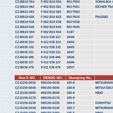
CZ-BB10 554
F 002 B10 554
903 F554
SONALIKA 
CZ-BB10 562
F 002 B10 561
903 F561
EICHER TR
CZ-BB10 583
F 002 B10 583
903 F583
CZ-BB10 626
F 002 B10 625
903 F625
PIAGGIO
CZ-BB10 638
F 002 B10 638
903 F638
CZ-BB10 645
F 002 B10 645
903 F645
CZ-BB10 504
F 002 B10 504
A187
CZ-B038 327
9 412 038 327
184/6
CZ-B038 324
9 412 038 324
184/4
CZ-B038 332
9 412 038 332
184/5
CZ-B038 321
9 412 038 321
184/7
CZ-B038 496
9 411 038 496
185/6
CZ-B038 327
9 412 038 327
184/6
CZ-B038 478
9 411 038 478
185/7
HanJi NO.
DENSO NO.
Stamping No.
CZ-D150-0030
090150-0030
185-8
MITSUBISHI
CZ-D150-0040
090150-0040
184-8
MITSUI DE
CZ-D150-0050
090150-0050
185-6
HINO
CZ-D150-0170
090150-0170
185-9
CZ-D150-0230
090150-0230
184-4
DAIHATSU
CZ-D150-0330
090150-0330
185-7
MITSUBISHI