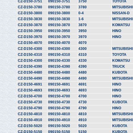
CZ-D150-3751
090150-3751
3750
TOYOTA
CZ-D150-3780
090150-3780
3780
MITSUBISH
CZ-D150-3800
090150-3800
0-4
NISSAN-D
CZ-D150-3830
090150-3830
1-6
MITSUBISHI
CZ-D150-3870
090150-3870
3870
KOMATSU
CZ-D150-3950
090150-3950
3950
HINO
CZ-D150-3970
090150-3970
3970
HINO
CZ-D150-4070
090150-4070
4070
CZ-D150-4300
090150-4300
4300
MITSUBISHI
CZ-D150-4310
090150-4310
4310
TOYOTA
CZ-D150-4300
090150-4330
4330
KOMATSU
CZ-D150-4390
090150-4390
4390
TRUCK
CZ-D150-4480
090150-4480
4480
KUBOTA
CZ-D150-4490
090150-4490
4490
MITSUBISHI
CZ-D150-4691
090150-4691
4691
HINO
CZ-D150-4693
090150-4693
4693
HINO
CZ-D150-4700
090150-4700
4700
HINO
CZ-D150-4730
090150-4730
4730
KUBOTA
CZ-D150-4790
090150-4790
4790
HINO
CZ-D150-4810
090150-4810
4810
MITSUBISHI
CZ-D150-4910
090150-4910
4910
MITSUBISHI
CZ-D150-5020
090150-5020
5020
KUBOTA
CZ-D150-5150
090150-5150
5150
KUBOTA