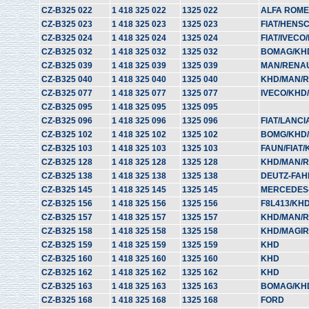
CZ-B325 022
1 418 325 022
1325 022
ALFA ROMEO
CZ-B325 023
1 418 325 023
1325 023
FIAT/HENS
CZ-B325 024
1 418 325 024
1325 024
FIAT/IVEC
CZ-B325 032
1 418 325 032
1325 032
BOMAG/KHD
CZ-B325 039
1 418 325 039
1325 039
MAN/RENAU
CZ-B325 040
1 418 325 040
1325 040
KHD/MAN/R
CZ-B325 077
1 418 325 077
1325 077
IVECO/KHD
CZ-B325 095
1 418 325 095
1325 095
CZ-B325 096
1 418 325 096
1325 096
FIAT/LANCI
CZ-B325 102
1 418 325 102
1325 102
BOMG/KHD/
CZ-B325 103
1 418 325 103
1325 103
FAUN/FIAT
CZ-B325 128
1 418 325 128
1325 128
KHD/MAN/R
CZ-B325 138
1 418 325 138
1325 138
DEUTZ-FAH
CZ-B325 145
1 418 325 145
1325 145
MERCEDES
CZ-B325 156
1 418 325 156
1325 156
F8L413/KH
CZ-B325 157
1 418 325 157
1325 157
KHD/MAN/
CZ-B325 158
1 418 325 158
1325 158
KHD/MAGIR
CZ-B325 159
1 418 325 159
1325 159
KHD
CZ-B325 160
1 418 325 160
1325 160
KHD
CZ-B325 162
1 418 325 162
1325 162
KHD
CZ-B325 163
1 418 325 163
1325 163
BOMAG/KH
CZ-B325 168
1 418 325 168
1325 168
FORD