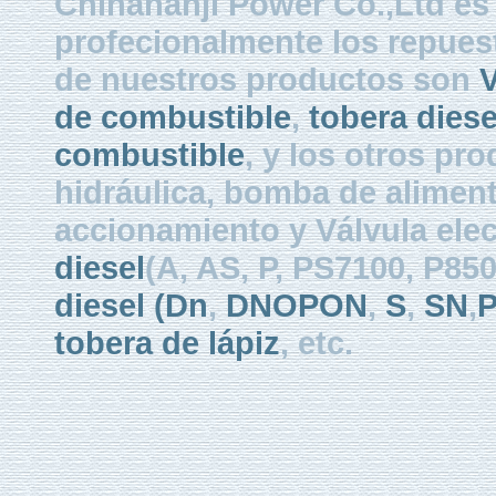
Chinahanji Power Co.,Ltd es 
profecionalmente los repues
de nuestros productos son
V
de combustible
,
tobera diese
combustible
, y los otros pr
hidráulica, bomba de aliment
accionamiento y Válvula elec
diesel
(A, AS, P, PS7100, P8
diesel
(Dn
,
DNOPON
,
S
,
SN
,
tobera de lápiz
, etc.