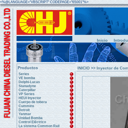
<%@LANGUAGE="VBSCRIPT" CODEPAGE="65001"%>
Inicio
Introd
Productos
INICIO
>>
Inyector de Co
Series
VE bomba
Delphi-Lucas
Stanadyne
Caterpillar
VP Series
HEUI Inyector
Cuerpo de tobera
Cummins
Detroit
Yanmar
Unidad Bomba
Control Eléctrico
La sistema Common Rail