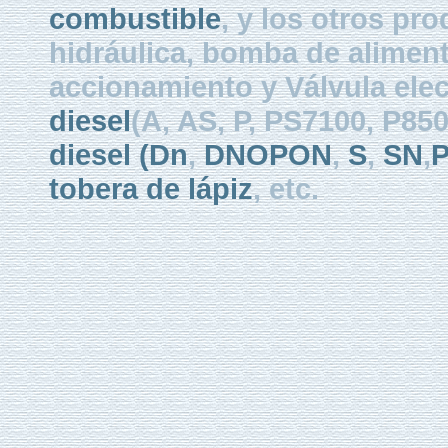
combustible
, y los otros pr
hidráulica, bomba de aliment
accionamiento y Válvula elec
diesel
(A, AS, P, PS7100, P8
diesel
(Dn
,
DNOPON
,
S
,
SN
,
tobera de lápiz
, etc.