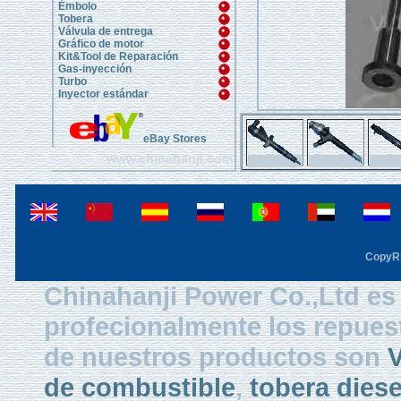
Émbolo
Tobera
Válvula de entrega
Gráfico de motor
Kit&Tool de Reparación
Gas-inyección
Turbo
Inyector estándar
eBay Stores
www.chinahanji.com
CopyRi
Chinahanji Power Co.,Ltd es 
profecionalmente los repues
de nuestros productos son
V
de combustible
,
tobera diese