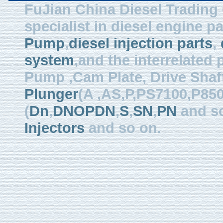
FuJian China Diesel Trading 
specialist in diesel engine 
Pump
,
diesel injection parts
,
system
,and the interrelated
Pump ,Cam Plate, Drive Shaft 
Plunger
(A ,AS,P,PS7100,P850
(
Dn
,
DNOPDN
,
S
,
SN
,
PN
and so
Injectors
and so on.