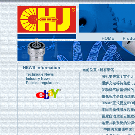
HOME
Produ
NEWS Information
当前位置 :
所有新闻
Technique News
司机要失业？首个无
Industry News
Policies regulations
缓解充电等待焦虑，
发动机气缸垫烧蚀的
摄像头才是自动驾驶感
Rivian正式提交IP
本田向新领域发起挑战
百度自动驾驶云姚发
这些共轨系统的知识
“中国汽车健康中国