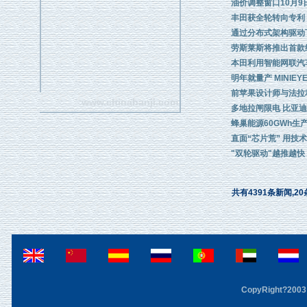
油价调整窗口10月9
丰田获全轮转向专利
通过分布式架构驱动
劳斯莱斯将推出首款纯电
本田利用智能网联汽
明年就量产 MINIE
前苹果设计师与法拉
www.chinahanji.com
多地拉闸限电 比亚
蜂巢能源60GWh生
直面“芯片荒” 用技
"双轮驱动"越推越快
共有4391条新闻,20
CopyRight?2003 F