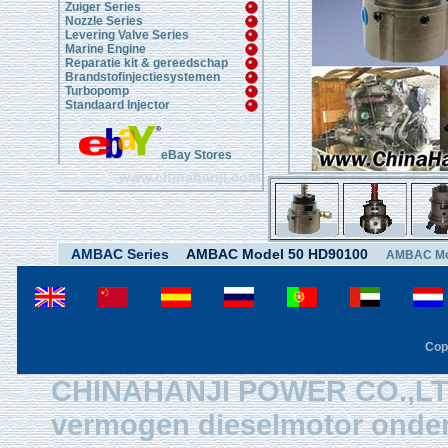
Zuiger Series
Nozzle Series
Levering Valve Series
Marine Engine
Reparatie kit & gereedschap
Brandstofinjectiesystemen
Turbopomp
Standaard Injector
eBay Stores
www.chinahanji.com
AMBAC Series
AMBAC Model 50 HD90100
AMBAC Mo
Cop
CHINAHANJI POWER CO.,LTD i
vermogen dieselmotor onderd