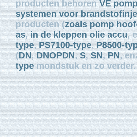
producten behoren
VE pom
systemen voor brandstofinje
producten (
zoals pomp hoof
as
,
in de kleppen olie accu
, 
type
,
PS7100-type
,
P8500-ty
(
DN
,
DNOPDN
,
S
,
SN
,
PN
, enz
type
mondstuk en zo verder.