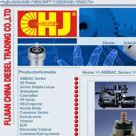
<%@LANGUAGE="VBSCRIPT" CODEPAGE="65001"%>
Home
Inleid
Productinformatie
Home
>>
AMBAC Series
>>
AMBAC Series
VE Pump
Series Delphi-Lucas
Stanadyne
Caterpillar
VP Serie
HEUI Injector
Nozzle Body
Cummins Series
Detroit serie
Yanmar
EUP
Electronic Control
Common Rail-systeem