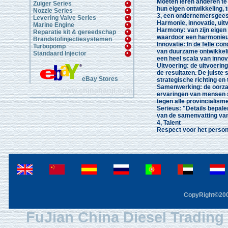
Moeten leren anderen te 
Zuiger Series
hun eigen ontwikkeling, 
Nozzle Series
3, een ondernemersgees
Levering Valve Series
Harmonie, innovatie, uit
Marine Engine
Harmony: van zijn eigen 
Reparatie kit & gereedschap
waardoor een harmonieu
Brandstofinjectiesystemen
Innovatie: In de felle c
Turbopomp
van duurzame ontwikkelin
Standaard Injector
een heel scala van inno
Uitvoering: de uitvoerin
de resultaten.
De juiste 
eBay Stores
strategische richting en 
Samenwerking: de oorzaa
www.chinahanji.com
ervaringen van mensen 
tegen alle provincialisme
Serieus: "Details bepale
van de samenvatting va
4, Talent
Respect voor het person
CopyRight©2003
FuJian China Diesel Trading