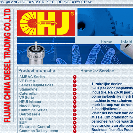
<%@LANGUAGE="VBSCRIPT" CODEPAGE="65001"%>
Home
Inleid
Productinformatie
Home
>> Service
AMBAC Series
VE Pump
1, zakelijke doelen
Series Delphi-Lucas
5-10 jaar door inspanni
Stanadyne
industrie.
Na 20-30 jaar 
Caterpillar
pomp invloedrijke merk b
VP Serie
machine te verschuiven n
HEUI Injector
merk beroep van de ven
Nozzle Body
2, bedrijfsfilosofie
Cummins Series
Visie: het bouwen van e
Detroit serie
Missie: Om brandstof in
Yanmar
personeel van de waarde
EUP
leverancier van olie po
Electronic Control
Business filosofie: Peop
Common Rail-systeem