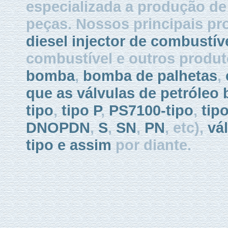
especializada a produção de 
peças. Nossos principais p
diesel injector de combustív
combustível e outros produt
bomba
,
bomba de palhetas
,
que as válvulas de petróleo 
tipo
,
tipo P
,
PS7100-tipo
,
tip
DNOPDN
,
S
,
SN
,
PN
, etc),
vá
tipo e assim
por diante.