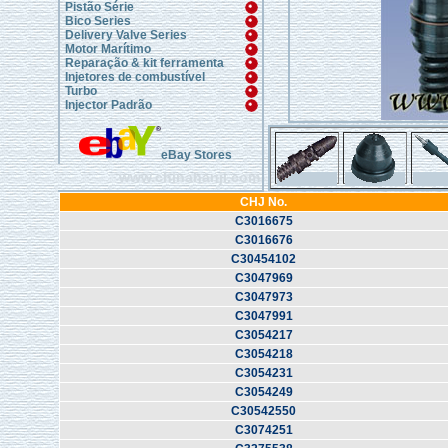
Pistão Série
Bico Series
Delivery Valve Series
Motor Marítimo
Reparação & kit ferramenta
Injetores de combustível
Turbo
Injector Padrão
eBay Stores
www.chinahanji.com
CHJ No.
C3016675
C3016676
C30454102
C3047969
C3047973
C3047991
C3054217
C3054218
C3054231
C3054249
C30542550
C3074251