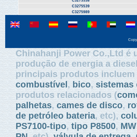
C3275538
C3275539
C3275989
Copy
Chinahanji Power Co.,Ltd é 
produção de energia a diese
principais produtos inclue
combustível
,
bico
,
sistemas 
produtos relacionados (
como
palhetas
,
cames de disco
,
ro
de petróleo bateria
, etc),
col
PS7100-tipo
,
tipo P8500
,
MW 
PN
, etc),
válvula de entrega
,