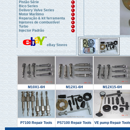
Pistão Série
Bico Series
Delivery Valve Series
Motor Marítimo
Reparação & kit ferramenta
Injetores de combustível
Turbo
Injector Padrão
eBay Stores
www.chinahanji.com
M10X1-6H
M12X1-6H
M12X15-6H
P7100 Repair Tools
PS7100 Repair Tools
VE pump Repair Tool