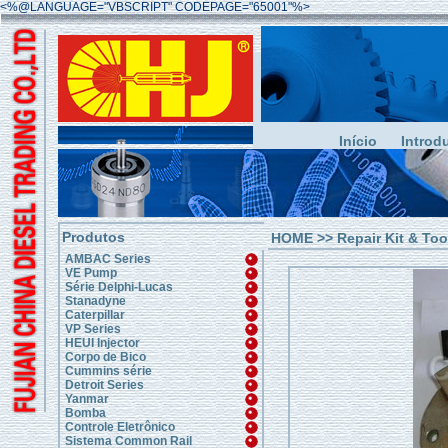
<%@LANGUAGE="VBSCRIPT" CODEPAGE="65001"%>
Início
Introd
Produtos
HOME
>>
Repair Kit & Too
AMBAC Series
VE Pump
Série Delphi-Lucas
Stanadyne
Caterpillar
VP Series
HEUI Injector
Corpo de Bico
Cummins série
Detroit Series
Yanmar
Bomba
Controle Eletrônico
Sistema Common Rail