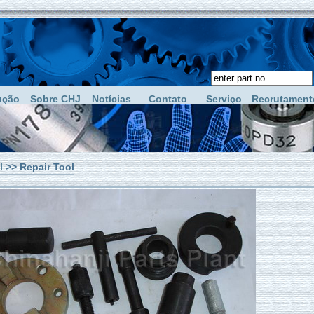
ução
Sobre CHJ
Notícias
Contato
Serviço
Recrutament
l
>> Repair Tool