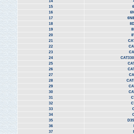
14
15
16
6
17
6N8
18
8
19
8
20
8
21
CA
22
CA
23
CA
24
CAT330
25
CA
26
CA
27
CA
28
CAT
29
CA
30
CA
31
C
32
C
33
34
35
D35
36
37