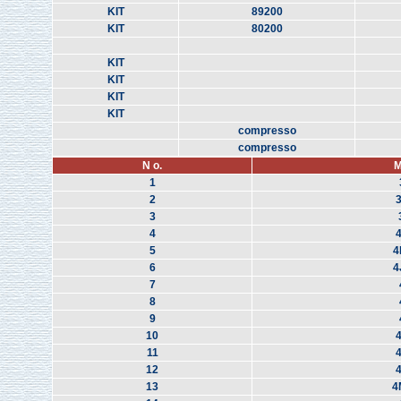
KIT
89200
KIT
80200
KIT
KIT
KIT
KIT
compresso
compresso
N o.
M
1
2
3
4
5
4
6
4
7
8
9
10
11
12
13
4