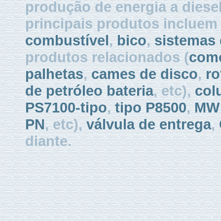
produção de energia a diese
principais produtos inclue
combustível
,
bico
,
sistemas 
produtos relacionados (
como
palhetas
,
cames de disco
,
ro
de petróleo bateria
, etc),
col
PS7100-tipo
,
tipo P8500
,
MW 
PN
, etc),
válvula de entrega
,
diante.