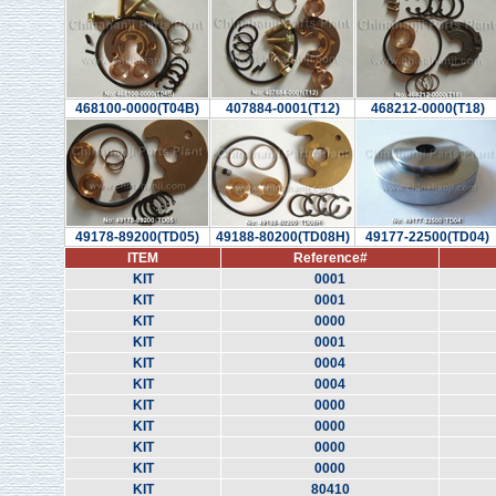
468100-0000(T04B)
407884-0001(T12)
468212-0000(T18)
49178-89200(TD05)
49188-80200(TD08H)
49177-22500(TD04)
ITEM
Reference#
KIT
0001
KIT
0001
KIT
0000
KIT
0001
KIT
0004
KIT
0004
KIT
0000
KIT
0000
KIT
0000
KIT
0000
KIT
80410