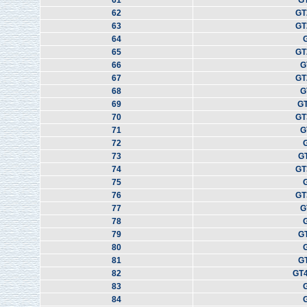
61
G
62
GT
63
GT
64
65
GT
66
G
67
GT
68
G
69
G
70
GT
71
G
72
73
G
74
GT
75
76
GT
77
G
78
79
G
80
81
G
82
GT
83
84