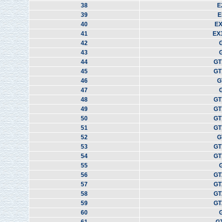
38
E
39
E
40
EX
41
EX
42
43
44
GT
45
GT
46
G
47
48
GT
49
GT
50
GT
51
GT
52
G
53
GT
54
GT
55
56
GT
57
GT
58
GT
59
GT
60