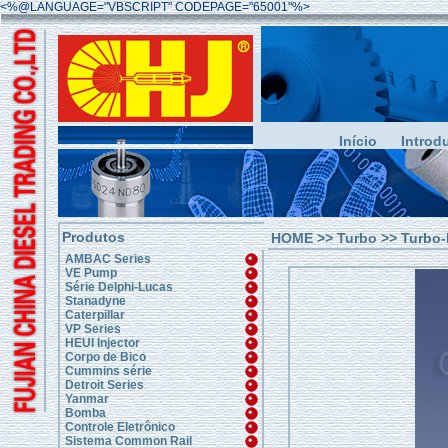
<%@LANGUAGE="VBSCRIPT" CODEPAGE="65001"%>
Início
Introd
Produtos
HOME
>>
Turbo
>> Turbo-
AMBAC Series
VE Pump
Série Delphi-Lucas
Stanadyne
Caterpillar
VP Series
HEUI Injector
Corpo de Bico
Cummins série
Detroit Series
Yanmar
Bomba
Controle Eletrônico
Sistema Common Rail