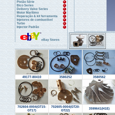
Pistão Série
Bico Series
Delivery Valve Series
Motor Marítimo
Reparação & kit ferramenta
Injetores de combustível
Turbo
Injector Padrão
eBay Stores
www.chinahanji.com
49177-80410
3580252
3580562
702604-0004(GT15-
702605-0004(GT20-
3599641(H1E)
GT17)
GT22)