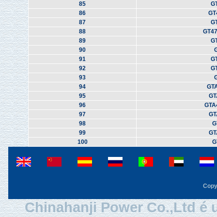
85
G
86
GT
87
G
88
GT4
89
G
90
91
G
92
G
93
94
GT
95
GT
96
GTA
97
GT
98
G
99
GT
100
G
Copy
Chinahanji Power Co.,Ltd é 