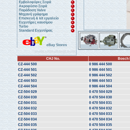
Εμβολοφόρες Σειρά
Ακροφύσιο Σειρά
Παράδοση Valve
Μηχανή γράφημα
Επισκευή & kit εργαλείο
Εγχυτήρες καυσίμου
Turbo
Standard Εγχυτήρας
eBay Stores
www.chinahanji.com
CHJ No.
Bosch 
CZ-444 500
0 986 444 500
CZ-444 501
0 986 444 501
CZ-444 502
0 986 444 502
CZ-444 503
0 986 444 503
CZ-444 504
0 986 444 504
CZ-504 029
0 470 504 029
CZ-504 030
0 470 504 030
CZ-504 031
0 470 504 031
CZ-504 032
0 470 504 032
CZ-504 033
0 470 504 033
CZ-504 034
0 470 504 034
CZ-504 035
0 470 504 035