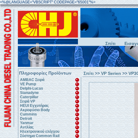
<%@LANGUAGE="VBSCRIPT" CODEPAGE="65001"%>
Σπίτι
Εισαγ
Πληροφορίες Προϊόντων
Σπίτι
>>
VP Serien
>>
VP3
AMBAC Σειρά
VE Pump
Delphi-Lucas
Stanadyne
Caterpillar
Σειρά VP
HEUI Εγχυτήρας
Ακροφύσιο Body
Cummins
Detroit
Yanmar
Αντλίας
Ηλεκτρονικού ελέγχου
Σύστημα Common Rail