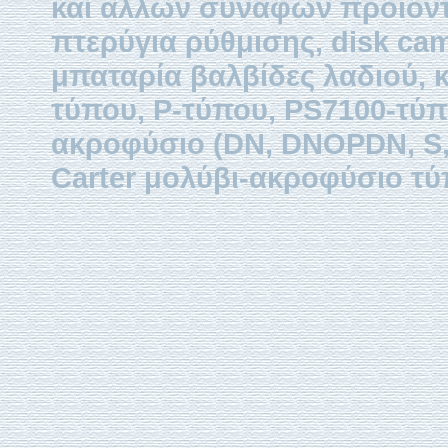
και άλλων συναφών προϊόντω
πτερύγια ρύθμισης, disk ca
μπαταρία βαλβίδες λαδιού, 
τύπου, P-τύπου, PS7100-τύπ
ακροφύσιο (DN, DNOPDN, S, 
Carter μολύβι-ακροφύσιο τύ