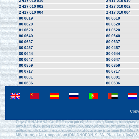
2 417 010 010
2 417 010 010
2 427 010 002
2 427 010 002
2 417 010 004
2 417 010 004
80 0619
80 0619
80 0620
80 0620
81 0620
81 0620
80 0640
80 0640
80 0637
80 0637
80 0457
80 0457
80 0644
80 0644
80 0647
80 0647
80 0859
80 0859
80 0717
80 0717
80 0001
80 0001
80 0636
80 0636
Copy
Στην CHINAHANJI Co, ΕΠΕ είναι μια εξειδικευμένη δύναμη παραγωγής 
αντλίες, ντίζελ μέρη έγχυσης καυσίμου, ακροφύσιο, συστήματα ψεκασ
ρύθμισης, disk cam, περιστρεφόμενο άξονα, στην μπαταρία βαλβίδες λ
MW τύπος, κ.λπ.), ακροφύσιο (DN, DNOPDN, S, SN, PN, κ.λπ.), βαλβίδ