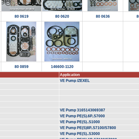
80 0619
80 0620
80 0636
8
80 0859
146600-1120
Application
VE Pump /ZEXEL
VE Pump 3165143069387
VE Pump PE(S).6P..S7000
VE Pump PE(S)..S1000
VE Pump PE(S)8P..S7100/S7800
VE Pump PE(S)..S3000