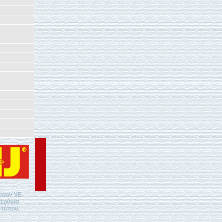
άνουν VE
τερύγια
-τύπου,