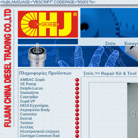
<%@LANGUAGE="VBSCRIPT" CODEPAGE="65001"%>
Σπίτι
Εισαγ
Πληροφορίες Προϊόντων
Σπίτι
>>
Repair Kit & Tool
AMBAC Σειρά
VE Pump
Delphi-Lucas
Stanadyne
Caterpillar
Σειρά VP
HEUI Εγχυτήρας
Ακροφύσιο Body
Cummins
Detroit
Yanmar
Αντλίας
Ηλεκτρονικού ελέγχου
Σύστημα Common Rail