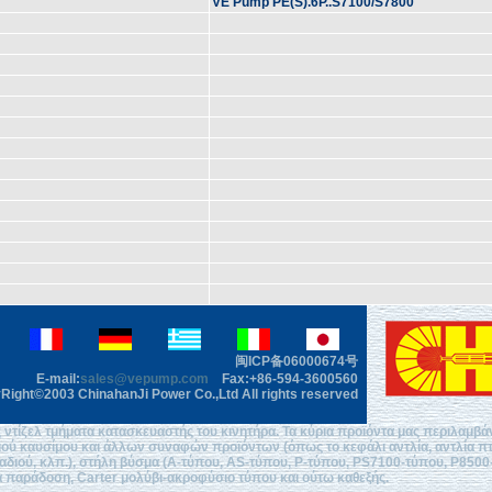
VE Pump PE(S).6P..S7100/S7800
闽ICP备06000674号
E-mail:
sales@vepump.com
Fax:+86-594-3600560
Right©2003 ChinahanJi Power Co.,Ltd All rights reserved
ντίζελ τμήματα κατασκευαστής του κινητήρα. Τα κύρια προϊόντα μας περιλαμβ
μού καυσίμου και άλλων συναφών προϊόντων (όπως το κεφάλι αντλία, αντλία π
αδιού, κλπ.), στήλη βύσμα (Α-τύπου, AS-τύπου, P-τύπου, PS7100-τύπου, P8500
α παράδοση, Carter μολύβι-ακροφύσιο τύπου και ούτω καθεξής.