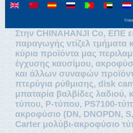
Copy
Στην CHINAHANJI Co, ΕΠΕ εί
παραγωγής ντίζελ τμήματα κ
κύρια προϊόντα μας περιλαμβ
έγχυσης καυσίμου, ακροφύσ
και άλλων συναφών προϊόντω
πτερύγια ρύθμισης, disk ca
μπαταρία βαλβίδες λαδιού, 
τύπου, P-τύπου, PS7100-τύπ
ακροφύσιο (DN, DNOPDN, S, 
Carter μολύβι-ακροφύσιο τύ