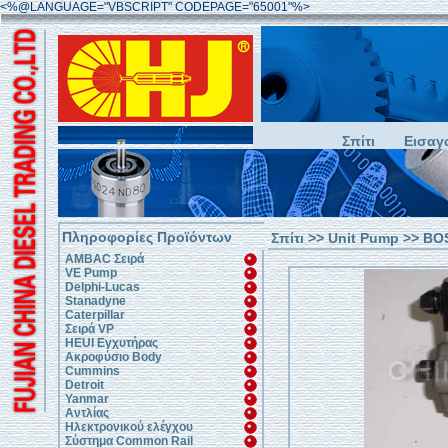
<%@LANGUAGE="VBSCRIPT" CODEPAGE="65001"%>
Σπίτι
Εισαγ
Πληροφορίες Προϊόντων
Σπίτι
>>
Unit Pump
>> BO
AMBAC Σειρά
VE Pump
Delphi-Lucas
Stanadyne
Caterpillar
Σειρά VP
HEUI Εγχυτήρας
Ακροφύσιο Body
Cummins
Detroit
Yanmar
Αντλίας
Ηλεκτρονικού ελέγχου
Σύστημα Common Rail