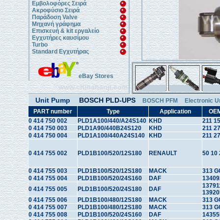
Εμβολοφόρες Σειρά
Ακροφύσιο Σειρά
Παράδοση Valve
Μηχανή γράφημα
Επισκευή & kit εργαλείο
Εγχυτήρες καυσίμου
Turbo
Standard Εγχυτήρας
eBay Stores
www.chinahanji.com
Unit Pump
BOSCH PLD-UPS
BOSCH PFM
Electronic U
PART number
Type
Application
OEM
0 414 750 002
PLD1A100/440/A24S140
KHD
211 1
0 414 750 003
PLD1A90/440B24S120
KHD
211 2
0 414 750 004
PLD1A100/440A24S140
KHD
211 2
0 414 755 002
PLD1B100/520/12S180
RENAULT
50 10
0 414 755 003
PLD1B100/520/12S180
MACK
313 G
0 414 755 004
PLD1B100/520/24S160
DAF
13409
13791
0 414 755 005
PLD1B100/520/24S180
DAF
13920
0 414 755 006
PLD1B100/480/12S180
MACK
313 G
0 414 755 007
PLD1B100/480/12S180
MACK
313 G
0 414 755 008
PLD1B100/520/24S160
DAF
14355