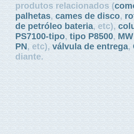
produtos relacionados (
como
palhetas
,
cames de disco
,
ro
de petróleo bateria
, etc),
col
PS7100-tipo
,
tipo P8500
,
MW 
PN
, etc),
válvula de entrega
,
diante.