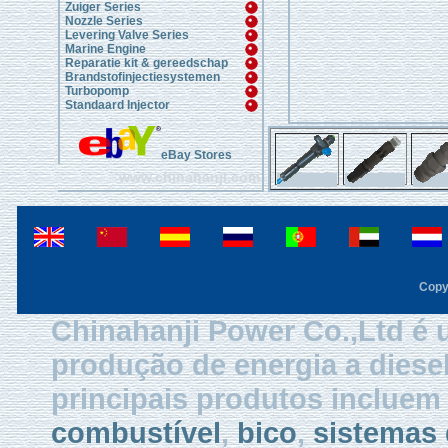
Zuiger Series
Nozzle Series
Levering Valve Series
Marine Engine
Reparatie kit & gereedschap
Brandstofinjectiesystemen
Turbopomp
Standaard Injector
eBay Stores
www.chinahanji.com
Copy
Chinahanji Power Co.,Ltd é 
produção de energia a diese
principais produtos inclue
combustível
,
bico
,
sistemas 