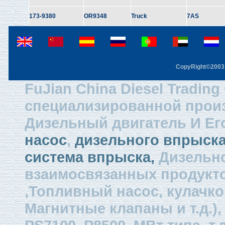
173-9380
OR9348
Truck
7AS
CopyRight©2003 F
FuJian China Diesel Trading
специализированной произ
Дизельный двигатель И Ег
насос
,
дизельного впрыска
система впрыска,
Дизельно
взаимосвязанных продукто
,Топливный насос, кулачко
Магнитные клапаны и т.д.)