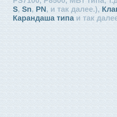
PS7100, P8500, МВт типа, т.д
S
,
Sn
,
PN
, и так далее.),
Кла
Карандаша типа
и так далее