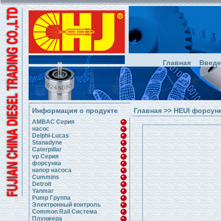
Главная
Введе
Информация о продукте
Главная
>>
HEUI форсун
AMBAC Серия
насос
Delphi-Lucas
Stanadyne
Caterpillar
vp Серия
форсунка
напор насоса
Cummins
Detroit
Yanmar
Pump Группа
Электронный контроль
Common Rail Система
Плунжера