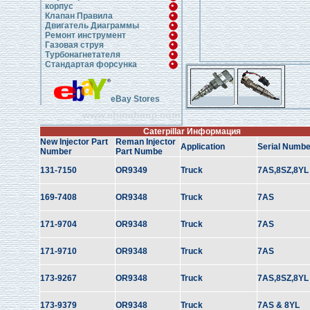
корпус
Клапан Правила
Двигатель Диаграммы
Ремонт инструмент
Газовая струя
Турбонагнетателя
Стандартая форсунка
eBay Stores
www.chinahanji.com
Caterpillar Информация
New Injector Part
Reman Injector
Application
Serial Numbe
Number
Part Numbe
131-7150
OR9349
Truck
7AS,8SZ,8YL
169-7408
OR9348
Truck
7AS
171-9704
OR9348
Truck
7AS
171-9710
OR9348
Truck
7AS
173-9267
OR9348
Truck
7AS,8SZ,8YL
173-9379
OR9348
Truck
7AS & 8YL