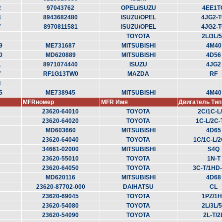
2
97043762
OPEL/ISUZU
4EE1T
4
8943682480
ISUZU/OPEL
4JG2-
7
8970811581
ISUZU/OPEL
4JG2-
TOYOTA
2L/3L/
9
ME731687
MITSUBISHI
4M40
0
MD620889
MITSUBISHI
4D56
1
8971074440
ISUZU
4JG2
7
RF1G13TW0
MAZDA
RF
4
5
ME738945
MITSUBISHI
4M40
MFRномер
MFR Имя
Двигатель Тип
23620-64010
TOYOTA
2C/1C-L
23620-64020
TOYOTA
1C-L/2C-
MD603660
MITSUBISHI
4D65
23620-64040
TOYOTA
1C/1C-L/2
34661-02000
MITSUBISHI
S4Q
23620-55010
TOYOTA
1N-T
23620-64050
TOYOTA
3C-T/1HD-
MD620116
MITSUBISHI
4D68
23620-87702-000
DAIHATSU
CL
23620-69045
TOYOTA
1PZ/1
23620-54080
TOYOTA
2L/3L/
23620-54090
TOYOTA
2L-T/2