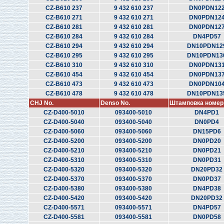
CZ-B610 237
9 432 610 237
DN0PDN12
CZ-B610 271
9 432 610 271
DN0PDN12
CZ-B610 281
9 432 610 281
DN0PDN12
CZ-B610 284
9 432 610 284
DN4PD57
CZ-B610 294
9 432 610 294
DN10PDN12
CZ-B610 295
9 432 610 295
DN10PDN13
CZ-B610 310
9 432 610 310
DN0PDN13
CZ-B610 454
9 432 610 454
DN0PDN13
CZ-B610 473
9 432 610 473
DN0PDN10
CZ-B610 478
9 432 610 478
DN10PDN13
CHJ No.
Denso No.
Штамповка номер
CZ-D400-5010
093400-5010
DN4PD1
CZ-D400-5040
093400-5040
DN0PD4
CZ-D400-5060
093400-5060
DN15PD6
CZ-D400-5200
093400-5200
DN0PD20
CZ-D400-5210
093400-5210
DN0PD21
CZ-D400-5310
093400-5310
DN0PD31
CZ-D400-5320
093400-5320
DN20PD32
CZ-D400-5370
093400-5370
DN0PD37
CZ-D400-5380
093400-5380
DN4PD38
CZ-D400-5420
093400-5420
DN20PD32
CZ-D400-5571
093400-5571
DN4PD57
CZ-D400-5581
093400-5581
DN0PD58