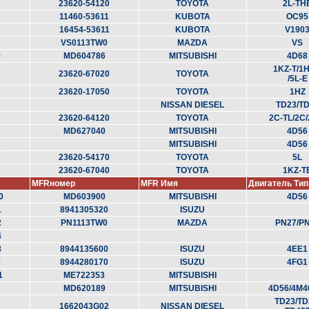
23620-54120
TOYOTA
2L-TH
11460-53611
KUBOTA
OC95
16454-53611
KUBOTA
V190
VS0113TW0
MAZDA
VS
9
MD604786
MITSUBISHI
4D68
1KZ-T/1H
23620-67020
TOYOTA
/5L-E
23620-17050
TOYOTA
1HZ
3
NISSAN DIESEL
TD23/T
23620-64120
TOYOTA
2C-TL/2C/
1
MD627040
MITSUBISHI
4D56
2
MITSUBISHI
4D56
23620-54170
TOYOTA
5L
23620-67040
TOYOTA
1KZ-T
MFRномер
MFR Имя
Двигатель Тип
0
MD603900
MITSUBISHI
4D56
1
8941305320
ISUZU
2
PN1113TW0
MAZDA
PN27/P
4
8
8944135600
ISUZU
4EE1
0
8944280170
ISUZU
4FG1
1
ME722353
MITSUBISHI
2
MD620189
MITSUBISHI
4D56/4M4
TD23/TD
3
1662043G02
NISSAN DIESEL