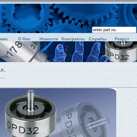
ние
О Нас
Новости
Контракты
Службы
Рекрут
P..