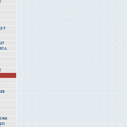
E
3
Z-T
D27
2C-L
E
N26
0 NA
27/