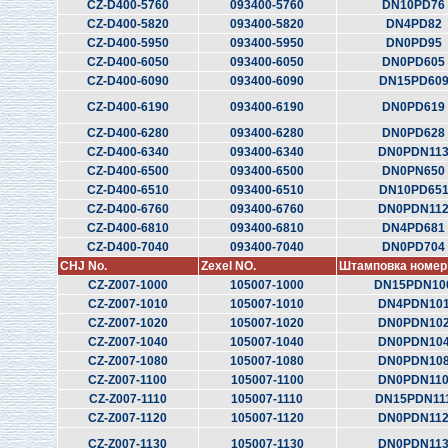
CZ-D400-5760
093400-5760
DN10PD76
CZ-D400-5820
093400-5820
DN4PD82
CZ-D400-5950
093400-5950
DN0PD95
CZ-D400-6050
093400-6050
DN0PD605
CZ-D400-6090
093400-6090
DN15PD60
CZ-D400-6190
093400-6190
DN0PD619
CZ-D400-6280
093400-6280
DN0PD628
CZ-D400-6340
093400-6340
DN0PDN11
CZ-D400-6500
093400-6500
DN0PN650
CZ-D400-6510
093400-6510
DN10PD65
CZ-D400-6760
093400-6760
DN0PDN11
CZ-D400-6810
093400-6810
DN4PD681
CZ-D400-7040
093400-7040
DN0PD704
CHJ No.
Zexel NO.
Штамповка номер
CZ-Z007-1000
105007-1000
DN15PDN10
CZ-Z007-1010
105007-1010
DN4PDN10
CZ-Z007-1020
105007-1020
DN0PDN10
CZ-Z007-1040
105007-1040
DN0PDN10
CZ-Z007-1080
105007-1080
DN0PDN10
CZ-Z007-1100
105007-1100
DN0PDN11
CZ-Z007-1110
105007-1110
DN15PDN11
CZ-Z007-1120
105007-1120
DN0PDN11
CZ-Z007-1130
105007-1130
DN0PDN11