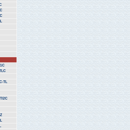
C
TC
TC
5L
/1C
TLC
C-TL
T/2C
HZ
5L
L