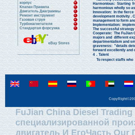
корпус
Harmonious: Starting fr
Клапан Правила
harmonious wholly so as
Двигатель Диаграммы
Innovation: In the fierc
Ремонт инструмент
development motivity . C
Газовая струя
management to form and 
Турбонагнетателя
Implementation: implemen
Стандартая форсунка
The successful strategy
Cooperate: The FuJian Ch
majors and different exp
departmentalism and sma
eBay Stores
graveness: "details dete
www.chinahanji.com
forward excellently and
4．Talent
To respect staffs who h
CopyRight©2003
FuJian China Diesel Trading
специализированной прои
двигатель И ЕгоЧасть Our