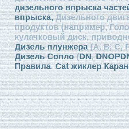
дизельного впрыска часте
впрыска,
Дизельного двиг
продуктов (например, Голо
кулачковый диск, приводно
Дизель плунжера
(А, В, С, 
Дизель Сопло
(
DN
,
DNOPD
Правила
,
Cat жиклер Кара