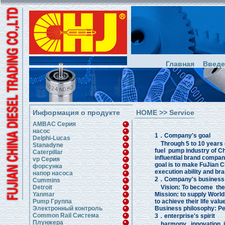
Главная
Введе
Информация о продукте
HOME
>> Service
AMBAC Серия
насос
1．Company's goal
Delphi-Lucas
Through 5 to 10 years e
Stanadyne
fuel pump industry of Chi
Caterpillar
influential brand company
vp Серия
goal is to make FuJian C
форсунка
execution ability and br
напор насоса
2．Company's business 
Cummins
Detroit
Vision: To become the w
Yanmar
Mission: to supply World 
Pump Группа
to achieve their life val
Электронный контроль
Business philosophy: P
Common Rail Система
3．enterprise's spirit
Плунжера
harmony , innovation, 