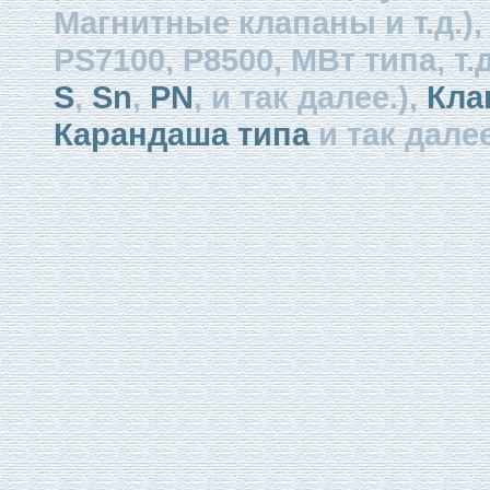
Магнитные клапаны и т.д.)
PS7100, P8500, МВт типа, т.д
S
,
Sn
,
PN
, и так далее.),
Кла
Карандаша типа
и так далее