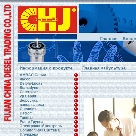
Главная
Введе
Информация о продукте
Главная
>>Культура
AMBAC Серия
насос
Delphi-Lucas
Stanadyne
Caterpillar
vp Серия
форсунка
напор насоса
Cummins
Detroit
Yanmar
Pump Группа
Электронный контроль
Common Rail Система
Плунжера