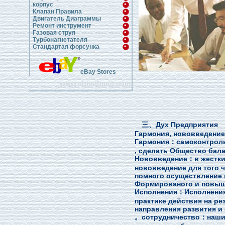
корпус
Клапан Правила
Двигатель Диаграммы
Ремонт инструмент
Газовая струя
Турбонагнетателя
Стандартая форсунка
eBay Stores
www.chinahanji.com
三、Дух Предприятия
Гармония, нововведение
Гармония：самоконтроль，
, сделать Общество бал
Нововведение：в жестки
нововведение для того ч
помного осуществление н
Формированого и повыш
Исполнения：Исполнения 
практике действия на ре
направления развития и 
。сотрудничество：наши ц