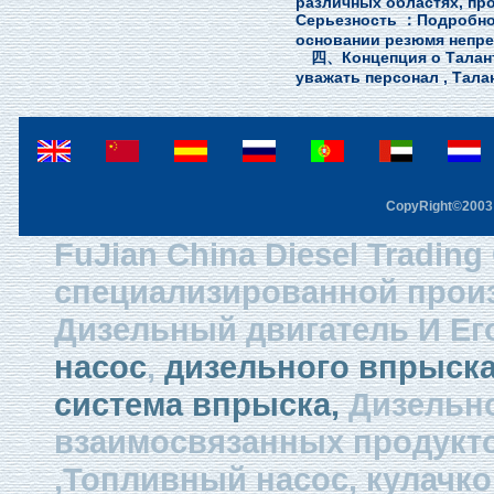
различных областях, про
Серьезность ：Подробност
основании резюмя непр
四、Концепция о Талан
уважать персонал , Тала
CopyRight©2003 F
FuJian China Diesel Trading
специализированной произ
Дизельный двигатель И Ег
насос
,
дизельного впрыска
система впрыска,
Дизельно
взаимосвязанных продукто
,Топливный насос, кулачко