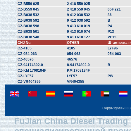
CZ-B559 025
2 418 559 025
CZ-B559 045
2 418 559 045
05F 221
CZ-B038 532
9 412 038 532
86
CZ-B038 592
9 412 038 592
B
CZ-B038 598
9 413 610 019
P4
CZ-B038 501
9 413 610 074
P13
CZ-B038 548
9 413 610 127
VE15
CHJ No.
OTHER
Штамповка н
CZ-4105
4105
LYF96
CZ-054-063
054-063
054-063
CZ-46576
46576
CZ-94174802-0
8-94174802-0
B
CZ-KM 1708184F
KM 1708184F
CZ-LYF57
LYF57
PW
CZ-VR404355
VR404355
CopyRight©2003 F
FuJian China Diesel Trading
специализированной произ