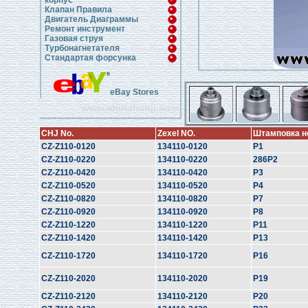
корпус
Клапан Правила
Двигатель Диаграммы
Ремонт инструмент
Газовая струя
Турбонагнетателя
Стандартая форсунка
eBay Stores
www.chinahanji.com
CHJ No.
Zexel NO.
Штамповка н
CZ-Z110-0120
134110-0120
P1
CZ-Z110-0220
134110-0220
286P2
CZ-Z110-0420
134110-0420
P3
CZ-Z110-0520
134110-0520
P4
CZ-Z110-0820
134110-0820
P7
CZ-Z110-0920
134110-0920
P8
CZ-Z110-1220
134110-1220
P11
CZ-Z110-1420
134110-1420
P13
CZ-Z110-1720
134110-1720
P16
CZ-Z110-2020
134110-2020
P19
CZ-Z110-2120
134110-2120
P20