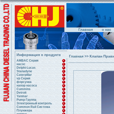
Главная
о нас
Информация о продукте
Главная
>>
Клапан Прав
AMBAC Серия
насос
Delphi-Lucas
Stanadyne
Caterpillar
vp Серия
форсунка
напор насоса
Cummins
Detroit
Yanmar
Pump Группа
Электронный контроль
Common Rail Система
Плунжера