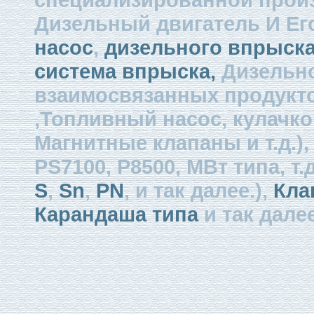
Дизельный двигатель И Ег
насос
,
дизельного впрыска
система впрыска,
Дизельно
взаимосвязанных продукто
,Топливный насос, кулачко
Магнитные клапаны и т.д.)
PS7100, P8500, МВт типа, т.д
S
,
Sn
,
PN
, и так далее.),
Кла
Карандаша типа
и так далее