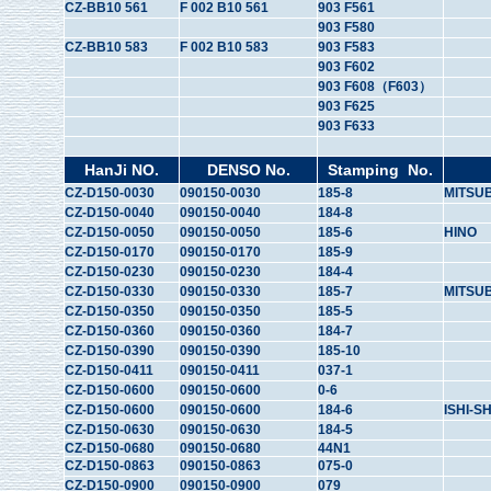
CZ-BB10 561
F 002 B10 561
903 F561
903 F580
CZ-BB10 583
F 002 B10 583
903 F583
903 F602
903 F608（F603）
903 F625
903 F633
HanJi NO.
DENSO No.
Stamping No.
CZ-D150-0030
090150-0030
185-8
MITSUB
CZ-D150-0040
090150-0040
184-8
CZ-D150-0050
090150-0050
185-6
HINO
CZ-D150-0170
090150-0170
185-9
CZ-D150-0230
090150-0230
184-4
CZ-D150-0330
090150-0330
185-7
MITSUB
CZ-D150-0350
090150-0350
185-5
CZ-D150-0360
090150-0360
184-7
CZ-D150-0390
090150-0390
185-10
CZ-D150-0411
090150-0411
037-1
CZ-D150-0600
090150-0600
0-6
CZ-D150-0600
090150-0600
184-6
ISHI-S
CZ-D150-0630
090150-0630
184-5
CZ-D150-0680
090150-0680
44N1
CZ-D150-0863
090150-0863
075-0
CZ-D150-0900
090150-0900
079