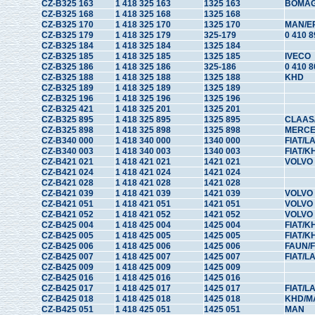
CZ-B325 163
1 418 325 163
1325 163
BOMAG
CZ-B325 168
1 418 325 168
1325 168
CZ-B325 170
1 418 325 170
1325 170
MAN/E
CZ-B325 179
1 418 325 179
325-179
0 410 8
CZ-B325 184
1 418 325 184
1325 184
CZ-B325 185
1 418 325 185
1325 185
IVECO
CZ-B325 186
1 418 325 186
325-186
0 410 8
CZ-B325 188
1 418 325 188
1325 188
KHD
CZ-B325 189
1 418 325 189
1325 189
CZ-B325 196
1 418 325 196
1325 196
CZ-B325 421
1 418 325 201
1325 201
CZ-B325 895
1 418 325 895
1325 895
CLAAS
CZ-B325 898
1 418 325 898
1325 898
MERCE
CZ-B340 000
1 418 340 000
1340 000
FIAT/L
CZ-B340 003
1 418 340 003
1340 003
FIAT/
CZ-B421 021
1 418 421 021
1421 021
VOLVO
CZ-B421 024
1 418 421 024
1421 024
CZ-B421 028
1 418 421 028
1421 028
CZ-B421 039
1 418 421 039
1421 039
VOLVO
CZ-B421 051
1 418 421 051
1421 051
VOLVO
CZ-B421 052
1 418 421 052
1421 052
VOLVO
CZ-B425 004
1 418 425 004
1425 004
FIAT/
CZ-B425 005
1 418 425 005
1425 005
FIAT/
CZ-B425 006
1 418 425 006
1425 006
FAUN/
CZ-B425 007
1 418 425 007
1425 007
FIAT/
CZ-B425 009
1 418 425 009
1425 009
CZ-B425 016
1 418 425 016
1425 016
CZ-B425 017
1 418 425 017
1425 017
FIAT/L
CZ-B425 018
1 418 425 018
1425 018
KHD/M
CZ-B425 051
1 418 425 051
1425 051
MAN