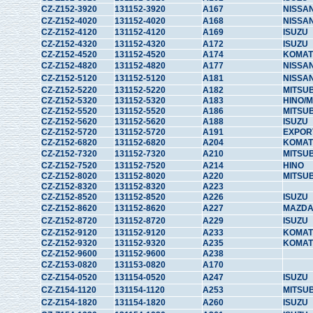
CZ-Z152-3920
131152-3920
A167
NISSAN
CZ-Z152-4020
131152-4020
A168
NISSAN
CZ-Z152-4120
131152-4120
A169
ISUZU
CZ-Z152-4320
131152-4320
A172
ISUZU
CZ-Z152-4520
131152-4520
A174
KOMAT
CZ-Z152-4820
131152-4820
A177
NISSAN
CZ-Z152-5120
131152-5120
A181
NISSAN
CZ-Z152-5220
131152-5220
A182
MITSUB
CZ-Z152-5320
131152-5320
A183
HINO/
CZ-Z152-5520
131152-5520
A186
MITSUB
CZ-Z152-5620
131152-5620
A188
ISUZU
CZ-Z152-5720
131152-5720
A191
EXPOR
CZ-Z152-6820
131152-6820
A204
KOMAT
CZ-Z152-7320
131152-7320
A210
MITSUB
CZ-Z152-7520
131152-7520
A214
HINO
CZ-Z152-8020
131152-8020
A220
MITSUB
CZ-Z152-8320
131152-8320
A223
CZ-Z152-8520
131152-8520
A226
ISUZU
CZ-Z152-8620
131152-8620
A227
MAZD
CZ-Z152-8720
131152-8720
A229
ISUZU
CZ-Z152-9120
131152-9120
A233
KOMAT
CZ-Z152-9320
131152-9320
A235
KOMAT
CZ-Z152-9600
131152-9600
A238
CZ-Z153-0820
131153-0820
A170
CZ-Z154-0520
131154-0520
A247
ISUZU
CZ-Z154-1120
131154-1120
A253
MITSUB
CZ-Z154-1820
131154-1820
A260
ISUZU