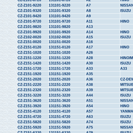
CZ-Z101-8720
131101-8720
A2
HINO
CZ-Z101-9220
131101-9220
A7
NISSAN
CZ-Z101-9320
131101-9320
A8
ISUZU
CZ-Z101-9420
131101-9420
A9
CZ-Z101-9720
131101-9720
A11
HINO
CZ-Z101-9820
131101-9820
A13
CZ-Z101-9920
131101-9920
A14
HINO
CZ-Z102-0020
131102-0020
A15
ISUZU
CZ-Z151-0020
131151-0020
A16
CZ-Z151-0120
131151-0120
A17
HINO
CZ-Z151-1020
131151-1020
A26
CZ-Z151-1220
131151-1220
A28
HINO/M
CZ-Z151-1420
131151-1420
A30
ISUZU
CZ-Z151-1720
131151-1720
A33
A33
CZ-Z151-1920
131151-1920
A35
CZ-Z151-2020
131151-2020
A36
CZ-DE
CZ-Z151-2220
131151-2220
A38
MITSUB
CZ-Z151-2320
131151-2320
A39
MITSUB
CZ-Z151-3220
131151-3220
A44
ISUZU
CZ-Z151-3620
131151-3620
A51
NISSAN
CZ-Z151-3920
131151-3920
A54
HINO
CZ-Z151-4120
131151-4120
A57
YANM
CZ-Z151-4720
131151-4720
A63
ISUZU
CZ-Z151-5820
131151-5820
A74
ISUZU
CZ-Z151-5920
131151-5920
A75
NISSAN
CZ-Z151-6320
131151-6320
A79
ISUZU