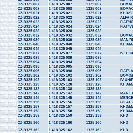
CZ-B325 007
1 418 325 007
1325 007
BOMAG
CZ-B325 008
1 418 325 008
1325 008
BOMAG
CZ-B325 021
1 418 325 021
1325 021
KHD/S
CZ-B325 022
1 418 325 022
1325 022
ALFA R
CZ-B325 023
1 418 325 023
1325 023
FIAT/
CZ-B325 024
1 418 325 024
1325 024
FIAT/
CZ-B325 028
1 418 325 028
1325 028
CZ-B325 032
1 418 325 032
1325 032
BOMAG
CZ-B325 039
1 418 325 039
1325 039
MAN/R
CZ-B325 040
1 418 325 040
1325 040
KHD/M
CZ-B325 045
1 418 325 045
1325 045
CZ-B325 077
1 418 325 077
1325 077
IVECO
CZ-B325 089
1 418 325 089
1325 089
CZ-B325 094
1 418 325 094
1325 094
CZ-B325 095
1 418 325 095
1325 095
CZ-B325 096
1 418 325 096
1325 096
FIAT/L
CZ-B325 102
1 418 325 102
1325 102
BOMG/
CZ-B325 103
1 418 325 103
1325 103
FAUN/
CZ-B325 128
1 418 325 128
1325 128
KHD/M
CZ-B325 138
1 418 325 138
1325 138
CZ-B325 142
1 418 325 142
1325 142
MAN/E
CZ-B325 145
1 418 325 145
1325 145
MERCE
CZ-B325 156
1 418 325 156
1325 156
F8L41
CZ-B325 157
1 418 325 157
1325 157
KHD/M
CZ-B325 158
1 418 325 158
1325 158
KHD/M
CZ-B325 159
1 418 325 159
1325 159
KHD
CZ-B325 160
1 418 325 160
1325 160
KHD
CZ-B325 162
1 418 325 162
1325 162
KHD