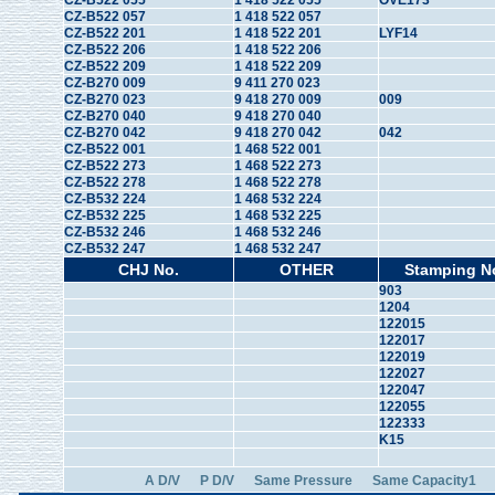
CZ-B522 055
1 418 522 055
OVE173
CZ-B522 057
1 418 522 057
CZ-B522 201
1 418 522 201
LYF14
CZ-B522 206
1 418 522 206
CZ-B522 209
1 418 522 209
CZ-B270 009
9 411 270 023
CZ-B270 023
9 418 270 009
009
CZ-B270 040
9 418 270 040
CZ-B270 042
9 418 270 042
042
CZ-B522 001
1 468 522 001
CZ-B522 273
1 468 522 273
CZ-B522 278
1 468 522 278
CZ-B532 224
1 468 532 224
CZ-B532 225
1 468 532 225
CZ-B532 246
1 468 532 246
CZ-B532 247
1 468 532 247
CHJ No.
OTHER
Stamping N
903
1204
122015
122017
122019
122027
122047
122055
122333
K15
A D/V
P D/V
Same Pressure
Same Capacity1