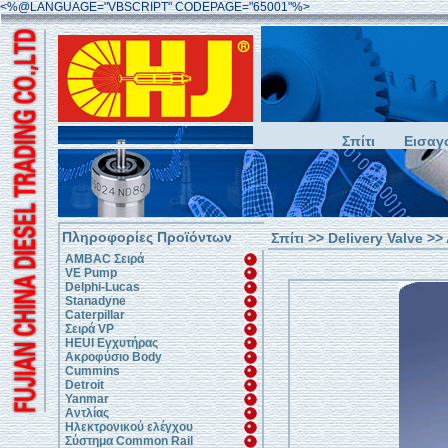
<%@LANGUAGE="VBSCRIPT" CODEPAGE="65001"%>
Σπίτι
Εισαγ
Πληροφορίες Προϊόντων
Σπίτι
>>
Delivery Valve
>> 
AMBAC Σειρά
VE Pump
Delphi-Lucas
Stanadyne
Caterpillar
Σειρά VP
HEUI Εγχυτήρας
Ακροφύσιο Body
Cummins
Detroit
Yanmar
Αντλίας
Ηλεκτρονικού ελέγχου
Σύστημα Common Rail