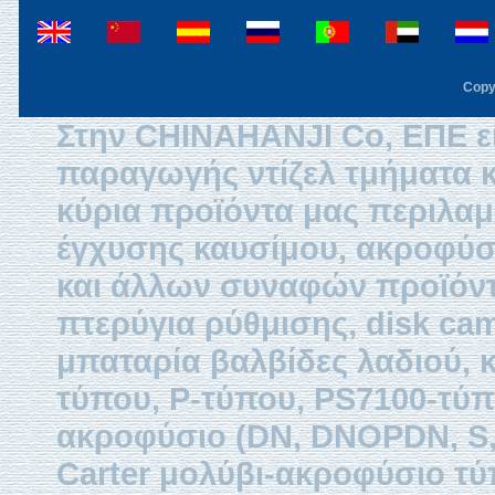
Copy
Στην CHINAHANJI Co, ΕΠΕ εί
παραγωγής ντίζελ τμήματα κ
κύρια προϊόντα μας περιλαμβ
έγχυσης καυσίμου, ακροφύσ
και άλλων συναφών προϊόντω
πτερύγια ρύθμισης, disk ca
μπαταρία βαλβίδες λαδιού, 
τύπου, P-τύπου, PS7100-τύπ
ακροφύσιο (DN, DNOPDN, S, 
Carter μολύβι-ακροφύσιο τύ