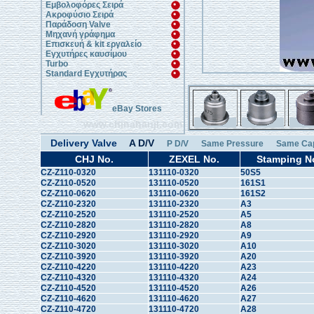
Εμβολοφόρες Σειρά
Ακροφύσιο Σειρά
Παράδοση Valve
Μηχανή γράφημα
Επισκευή & kit εργαλείο
Εγχυτήρες καυσίμου
Turbo
Standard Εγχυτήρας
eBay Stores
www.chinahanji.com
Delivery Valve
A D/V
P D/V
Same Pressure
Same Cap
CHJ No.
ZEXEL No.
Stamping N
CZ-Z110-0320
131110-0320
50S5
CZ-Z110-0520
131110-0520
161S1
CZ-Z110-0620
131110-0620
161S2
CZ-Z110-2320
131110-2320
A3
CZ-Z110-2520
131110-2520
A5
CZ-Z110-2820
131110-2820
A8
CZ-Z110-2920
131110-2920
A9
CZ-Z110-3020
131110-3020
A10
CZ-Z110-3920
131110-3920
A20
CZ-Z110-4220
131110-4220
A23
CZ-Z110-4320
131110-4320
A24
CZ-Z110-4520
131110-4520
A26
CZ-Z110-4620
131110-4620
A27
CZ-Z110-4720
131110-4720
A28