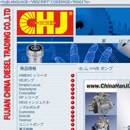
<%@LANGUAGE="VBSCRIPT" CODEPAGE="65001"%>
家
はじ
商品情報
ホ-ム
>>
VE ポンプ
AMBAC シリーズ
VEポンプ
Delphi-Lucas
Stanadyne
Caterpillar
VP シリーズ
HEUI インジュクタ-
ノズルボルダ
Cummins
Detroit
Yanmar
ユニットポンプ
電子制御