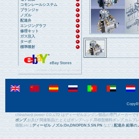
コモンレールシステム
プランジャ
ノズル
配達弁
エンジングラフ
修理キット
ガス注入
ターボ
標準噴射
eBay Stores
www.chinahanji.com
CopyRi
chinahanji power CO.,LTD はディーゼルエンジン部品の専門メーカ
ポンプ
,お及び 関連製品(たとえばポンプへッド,羽根型燃料ポンプ,カムプレート
種類,etc.),
ディーゼル ノズル
(
Dn
,DNOPDN
,
S
,
SN
,
PN
など.),
配達弁
,
鉛筆の