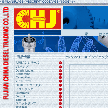
<%@LANGUAGE="VBSCRIPT" CODEPAGE="65001"%>
家
はじ
商品情報
ホ-ム
>>
HEUI インジェクター>
AMBAC シリーズ
VEポンプ
Delphi-Lucas
Stanadyne
Caterpillar
VP シリーズ
HEUI インジュクタ-
ノズルボルダ
Cummins
Detroit
Yanmar
ユニットポンプ
電子制御