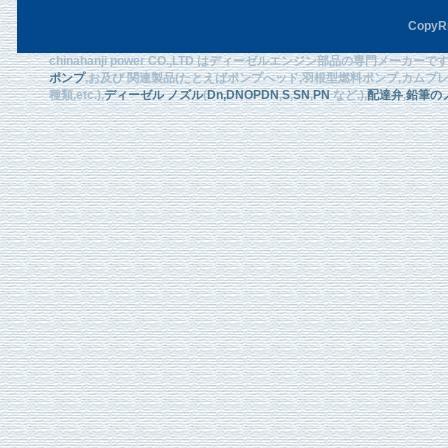
CopyRi
chinahanji power CO.,LTD はディーゼルエンジン部品の専門メーカ
ポンプ
,お及び 関連製品(たとえばポンプへッド,羽根型燃料ポンプ,カムプレート
種類,etc.),
ディーゼル ノズル
(
Dn
,DNOPDN
,
S
,
SN
,
PN
など.),
配達弁
,
鉛筆の