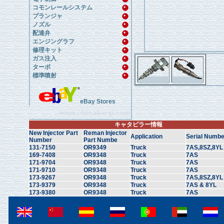
コモンレールシステム
プランジャ
ノズル
配達弁
エンジングラフ
修理キット
ガス注入
ターボ
標準噴射
eBay Stores
www.chinahanji.com
キャタピラー情報
New Injector Part
Reman Injector
Application
Serial Numbe
Number
Part Numbe
131-7150
OR9349
Truck
7AS,8SZ,8YL
169-7408
OR9348
Truck
7AS
171-9704
OR9348
Truck
7AS
171-9710
OR9348
Truck
7AS
173-9267
OR9348
Truck
7AS,8SZ,8YL
173-9379
OR9348
Truck
7AS & 8YL
173-9380
OR9348
Truck
7AS