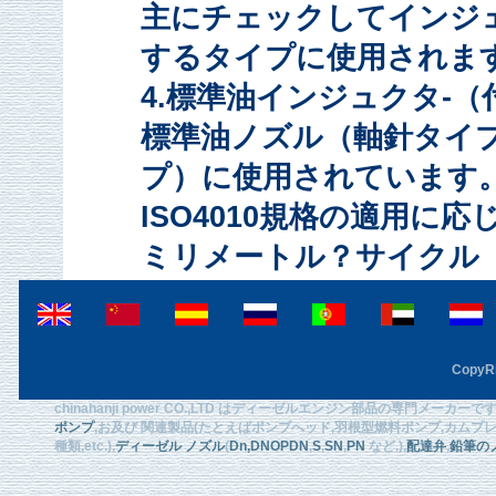
主にチェックしてインジェクシ
するタイプに使用されま
4.標準油インジュクタ-（
標準油ノズル（軸針タイ
プ）に使用されています。当
ISO4010規格の適用に応
ミリメートル？サイクル
CopyRi
chinahanji power CO.,LTD はディーゼルエンジン部品の専門メーカ
ポンプ
,お及び 関連製品(たとえばポンプへッド,羽根型燃料ポンプ,カムプレート
種類,etc.),
ディーゼル ノズル
(
Dn
,DNOPDN
,
S
,
SN
,
PN
など.),
配達弁
,
鉛筆の