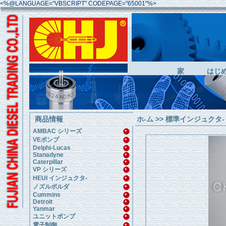
<%@LANGUAGE="VBSCRIPT" CODEPAGE="65001"%>
家
はじ
商品情報
ホ-ム
>>
標準インジュクタ-
AMBAC シリーズ
VEポンプ
Delphi-Lucas
Stanadyne
Caterpillar
VP シリーズ
HEUI インジュクタ-
ノズルボルダ
Cummins
Detroit
Yanmar
ユニットポンプ
電子制御