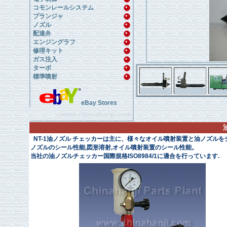
コモンレールシステム
プランジャ
ノズル
配達弁
エンジングラフ
修理キット
ガス注入
ターボ
標準噴射
eBay Stores
www.chinahanji.com
NT-1油ノズル チェッカーは主に、様々なオイル噴射装置と油ノズルをチ
ノズルのシール性能,図形溶射,オイル噴射装置のシール性能。
当社の油ノズルチェッカー国際規格ISO8984/1に適合を行っています.