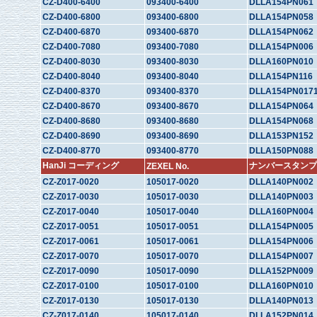
CZ-D400-6400
093400-6400
DLLA154PN061
CZ-D400-6800
093400-6800
DLLA154PN058
CZ-D400-6870
093400-6870
DLLA154PN062
CZ-D400-7080
093400-7080
DLLA154PN006
CZ-D400-8030
093400-8030
DLLA160PN010
CZ-D400-8040
093400-8040
DLLA154PN116
CZ-D400-8370
093400-8370
DLLA154PN017
CZ-D400-8670
093400-8670
DLLA154PN064
CZ-D400-8680
093400-8680
DLLA154PN068
CZ-D400-8690
093400-8690
DLLA153PN152
CZ-D400-8770
093400-8770
DLLA150PN088
HanJi コーディング
ナンバースタンプ
ZEXEL No.
CZ-Z017-0020
105017-0020
DLLA140PN002
CZ-Z017-0030
105017-0030
DLLA140PN003
CZ-Z017-0040
105017-0040
DLLA160PN004
CZ-Z017-0051
105017-0051
DLLA154PN005
CZ-Z017-0061
105017-0061
DLLA154PN006
CZ-Z017-0070
105017-0070
DLLA154PN007
CZ-Z017-0090
105017-0090
DLLA152PN009
CZ-Z017-0100
105017-0100
DLLA160PN010
CZ-Z017-0130
105017-0130
DLLA140PN013
CZ-Z017-0140
105017-0140
DLLA152PN014