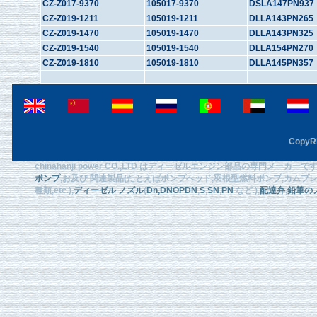
CZ-Z017-9370
105017-9370
DSLA147PN937
CZ-Z019-1211
105019-1211
DLLA143PN265
CZ-Z019-1470
105019-1470
DLLA143PN325
CZ-Z019-1540
105019-1540
DLLA154PN270
CZ-Z019-1810
105019-1810
DLLA145PN357
CopyRi
chinahanji power CO.,LTD はディーゼルエンジン部品の専門メーカ
ポンプ
,お及び 関連製品(たとえばポンプへッド,羽根型燃料ポンプ,カムプレート
種類,etc.),
ディーゼル ノズル
(
Dn
,DNOPDN
,
S
,
SN
,
PN
など.),
配達弁
,
鉛筆の