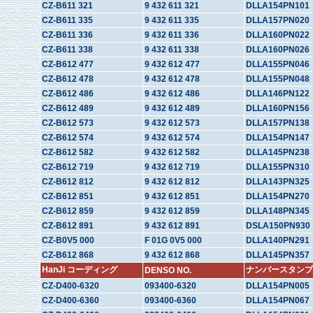
CZ-B611 321
9 432 611 321
DLLA154PN101
CZ-B611 335
9 432 611 335
DLLA157PN020
CZ-B611 336
9 432 611 336
DLLA160PN022
CZ-B611 338
9 432 611 338
DLLA160PN026
CZ-B612 477
9 432 612 477
DLLA155PN046
CZ-B612 478
9 432 612 478
DLLA155PN048
CZ-B612 486
9 432 612 486
DLLA146PN122
CZ-B612 489
9 432 612 489
DLLA160PN156
CZ-B612 573
9 432 612 573
DLLA157PN138
CZ-B612 574
9 432 612 574
DLLA154PN147
CZ-B612 582
9 432 612 582
DLLA145PN238
CZ-B612 719
9 432 612 719
DLLA155PN310
CZ-B612 812
9 432 612 812
DLLA143PN325
CZ-B612 851
9 432 612 851
DLLA154PN270
CZ-B612 859
9 432 612 859
DLLA148PN345
CZ-B612 891
9 432 612 891
DSLA150PN930
CZ-B0V5 000
F 01G 0V5 000
DLLA140PN291
CZ-B612 868
9 432 612 868
DLLA145PN357
HanJi コーディング
ナンバースタンプ
DENSO NO.
CZ-D400-6320
093400-6320
DLLA154PN005
CZ-D400-6360
093400-6360
DLLA154PN067