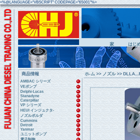
<%@LANGUAGE="VBSCRIPT" CODEPAGE="65001"%>
家
はじ
商品情報
ホ-ム
>>
ノズル
>> DLLA...
AMBAC シリーズ
VEポンプ
Delphi-Lucas
Stanadyne
Caterpillar
VP シリーズ
HEUI インジュクタ-
ノズルボルダ
Cummins
Detroit
Yanmar
ユニットポンプ
電子制御