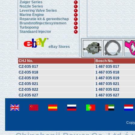
Zuiger Series
Nozzle Series
Levering Valve Series
Marine Engine
Reparatie kit & gereedschap
Brandstofinjectiesystemen
Turbopomp
Standaard Injector
eBay Stores
www.chinahanji.com
CHJ No.
Bosch No.
CZ-035 017
1 467 035 017
CZ-035 018
1 467 035 018
CZ-035 019
1 467 035 019
CZ-035 021
1 467 035 021
CZ-035 022
1 467 035 022
CZ-035 027
1 467 035 027
Copy