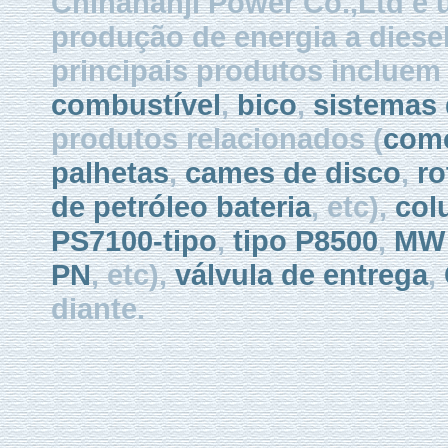
Chinahanji Power Co.,Ltd é 
produção de energia a diese
principais produtos inclue
combustível
,
bico
,
sistemas 
produtos relacionados (
como
palhetas
,
cames de disco
,
ro
de petróleo bateria
, etc),
col
PS7100-tipo
,
tipo P8500
,
MW 
PN
, etc),
válvula de entrega
,
diante.