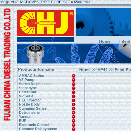
<%@LANGUAGE="VBSCRIPT" CODEPAGE="65001"%>
Home
Inleid
Productinformatie
Home
>>
VP44
>> Feed P
AMBAC Series
VE Pump
Series Delphi-Lucas
Stanadyne
Caterpillar
VP Serie
HEUI Injector
Nozzle Body
Cummins Series
Detroit serie
Yanmar
EUP
Electronic Control
Common Rail-systeem