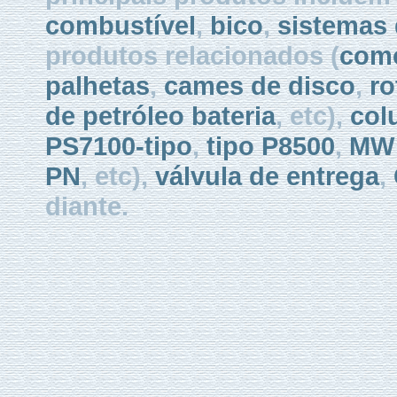
combustível
,
bico
,
sistemas 
produtos relacionados (
como
palhetas
,
cames de disco
,
ro
de petróleo bateria
, etc),
col
PS7100-tipo
,
tipo P8500
,
MW 
PN
, etc),
válvula de entrega
,
diante.