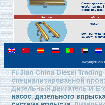
Самый дешевый и
чтобы принять 1
можна помагать 
Картина
работа
Nissan
Если вы когда-н
обновить форсуно
CopyRight©2003 F
FuJian China Diesel Trading
специализированной произ
Дизельный двигатель И Ег
насос
,
дизельного впрыска
система впрыска,
Дизельно