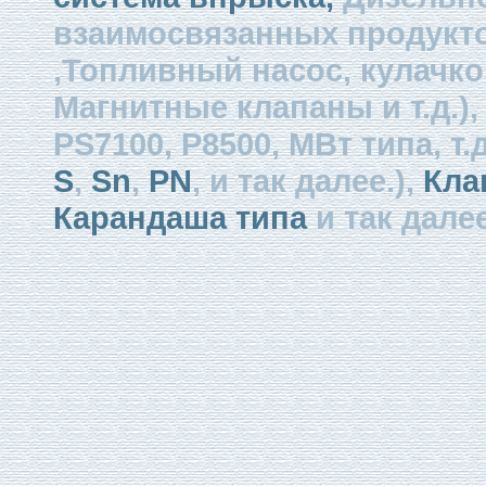
взаимосвязанных продукто
,Топливный насос, кулачко
Магнитные клапаны и т.д.)
PS7100, P8500, МВт типа, т.д
S
,
Sn
,
PN
, и так далее.),
Кла
Карандаша типа
и так далее