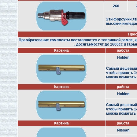
260
Эти форсунки яв
высокий импеданс
Прео
Преобразование комплекты поставляются с топливной рампе, 
, досягаемостят до 1600cc и гара
Картина
работа
Holden
Самый дешевый и
чтобы принять 1
можна помагать 
Картина
работа
Holden
Самый дешевый и
чтобы принять 1
можна помагать 
Картина
работа
Nissan