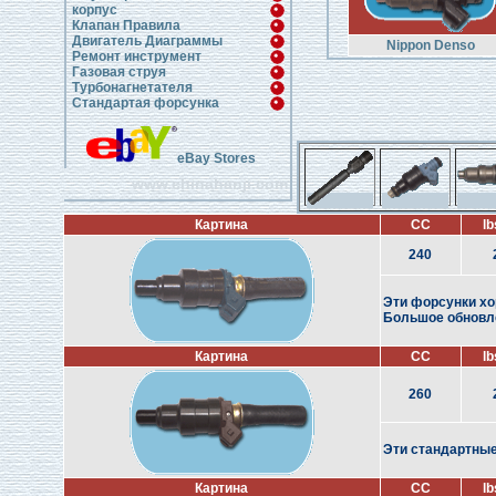
корпус
Клапан Правила
Двигатель Диаграммы
Nippon Denso
Ремонт инструмент
Газовая струя
Турбонагнетателя
Стандартая форсунка
eBay Stores
www.chinahanji.com
Картина
CC
lb
240
Эти форсунки хо
Большое обновле
Картина
CC
lb
260
Эти стандартные 
Картина
CC
lb