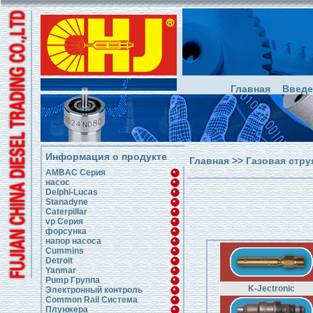
Главная
Введе
Информация о продукте
Главная
>>
Газовая стру
AMBAC Серия
насос
Delphi-Lucas
Stanadyne
Caterpillar
vp Серия
форсунка
напор насоса
Cummins
Detroit
Yanmar
Pump Группа
K-Jectronic
Электронный контроль
Common Rail Система
Плунжера