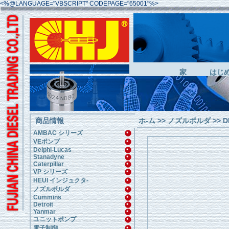
<%@LANGUAGE="VBSCRIPT" CODEPAGE="65001"%>
家
はじ
商品情報
ホ-ム
>>
ノズルボルダ
>> D
AMBAC シリーズ
VEポンプ
Delphi-Lucas
Stanadyne
Caterpillar
VP シリーズ
HEUI インジュクタ-
ノズルボルダ
Cummins
Detroit
Yanmar
ユニットポンプ
電子制御