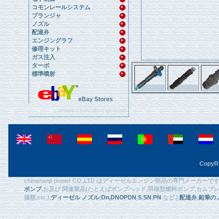
コモンレールシステム
プランジャ
ノズル
配達弁
エンジングラフ
修理キット
ガス注入
ターボ
標準噴射
eBay Stores
www.chinahanji.com
CopyRi
chinahanji power CO.,LTD はディーゼルエンジン部品の専門メーカ
ポンプ
,お及び 関連製品(たとえばポンプへッド,羽根型燃料ポンプ,カムプレート
種類,etc.),
ディーゼル ノズル
(
Dn
,DNOPDN
,
S
,
SN
,
PN
など.),
配達弁
,
鉛筆の