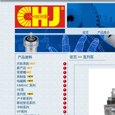
首页
产品简介
首页
>>
直列泵
产品资料
共轨系统
新产品
泵喷嘴
再制造
电磁阀
AMBAC 系列
VE泵
直列泵
卢卡斯系列
斯坦登尼系列
卡特系列
VP系列