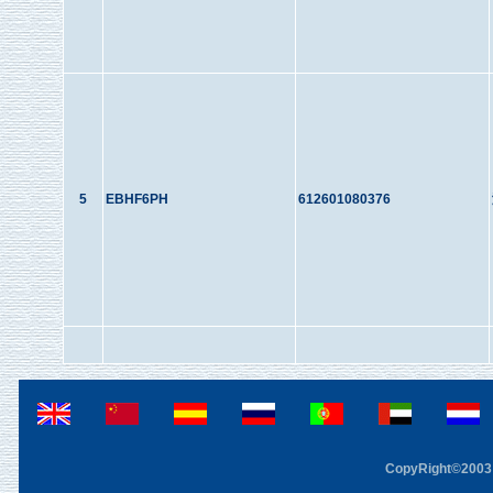
5
EBHF6PH
612601080376
CopyRight©2003 F