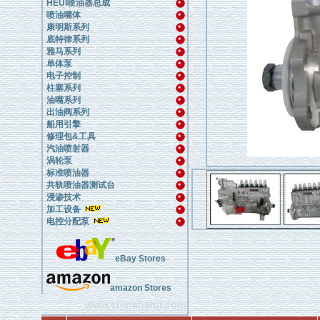
HEUI喷油器总成
喷油嘴体
康明斯系列
底特律系列
雅马系列
单体泵
电子控制
柱塞系列
油嘴系列
出油阀系列
船用引擎
修理包&工具
汽油喷射器
涡轮泵
标准喷油器
共轨喷油器测试台
浸渗技术
加工设备
电控分配泵
eBay Stores
amazon Stores
www.chinahanji.com