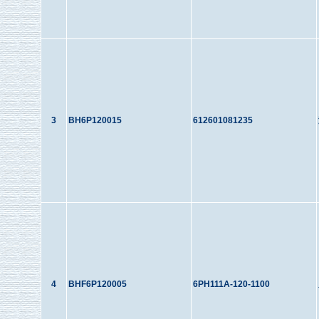
3
BH6P120015
612601081235
4
BHF6P120005
6PH111A-120-1100