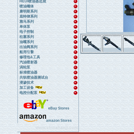
HEUI喷油器总成
喷油嘴体
康明斯系列
底特律系列
雅马系列
单体泵
电子控制
柱塞系列
油嘴系列
出油阀系列
船用引擎
修理包&工具
汽油喷射器
涡轮泵
标准喷油器
共轨喷油器测试台
浸渗技术
加工设备
电控分配泵
eBay Stores
amazon Stores
www.chinahanji.com