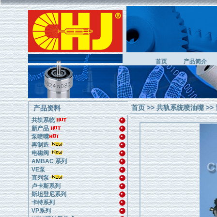
首页
产品简介
首页
>>
共轨系统喷油嘴
>>
产品资料
共轨系统
新产品
泵喷嘴
再制造
电磁阀
AMBAC 系列
VE泵
直列泵
卢卡斯系列
斯坦登尼系列
卡特系列
VP系列