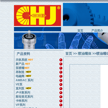
首页
产品简介
首页
>>
喷油嘴体
>>喷油嘴体
产品资料
共轨系统
新产品
泵喷嘴
再制造
电磁阀
AMBAC 系列
VE泵
直列泵
卢卡斯系列
斯坦登尼系列
卡特系列
VP系列