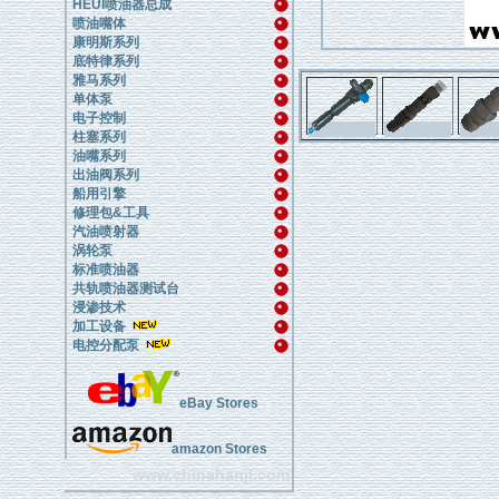
HEUI喷油器总成
喷油嘴体
康明斯系列
底特律系列
雅马系列
单体泵
电子控制
柱塞系列
油嘴系列
出油阀系列
船用引擎
修理包&工具
汽油喷射器
涡轮泵
标准喷油器
共轨喷油器测试台
浸渗技术
加工设备
电控分配泵
eBay Stores
amazon Stores
www.chinahanji.com