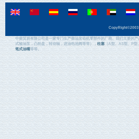
CopyRight©2003 F
中柴贸易有限公司是一家专门生产柴油发动机零部件的厂商。我们主要的产
式输油泵，凸轮盘，转动轴，进油电池阀等等），
柱塞
（A型、AS型、P型、
笔式油嘴
等等。